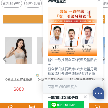
WIWI溫感衣
紫外線 連帽
鞋墊 乳膠
涼感 排汗
福袋 遠紅外線
長版 無鋼
猜你喜歡
醫生一致推薦👍第5代溫灸發熱衣
🔥
🆕全新升級石墨烯+六大微量元素
釋放遠紅外線光能導熱蓄熱更快
0著感冰氧雲柔細肩
冰氧雲柔無痕內褲
舒活提托美胸無痕
透氣
內衣(晨霧灰 F-F+)
(燕麥奶 F)
內衣(清新綠 女M-
花灰
回覆至 WIWI溫感衣
$880
$250
$880
2XL)
一鍵訂閱領取$50折扣
連結 LINE 帳號