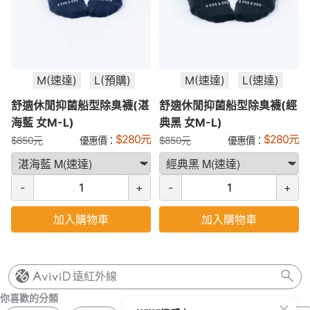
M(速達)
L(預購)
M(速達)
L(速達)
舒適休閒抑菌船型除臭襪(湛
舒適休閒抑菌船型除臭襪(經
海藍 女M-L)
典黑 女M-L)
$
280
元
$
280
元
$
850
元
優惠價：
$
850
元
優惠價：
-
+
-
+
加入購物車
加入購物車
遠紅外線
你喜歡的分類