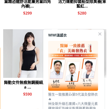
優惠價:
399
優惠價:
399
活動價$
活動價$
263
263
選購
選購
WIWI溫感衣
繁
│
简
品牌故事
|
口碑推薦
|
購物需知
|
活動訊息
|
企業徵才
訂購專線:
02-26026810
週一至週五 9:00~18:00
（例假日及中午12:00~13:00休息）
醫生一致推薦👍第5代溫灸發熱衣
🔥
🆕全新升級石墨烯+六大微量元素
營業人名稱：興濠企業有限公司
釋放遠紅外線光能導熱蓄熱更快