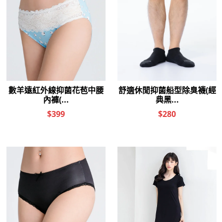
窈窕美臀抑菌中腰內褲(天空
窈窕美臀抑菌無痕中腰內褲
藍 女 M-2XL)
(戀愛粉 女M-2XL)
優惠價:
399
優惠價:
399
活動價$
活動價$
263
263
選購
選購