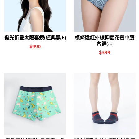
選購
選購
窈窕美臀抑菌中腰內褲( (薰
窈窕美臀抑菌中腰內褲(戀愛
衣紫 女 M-2XL)
粉 女 M-2XL)