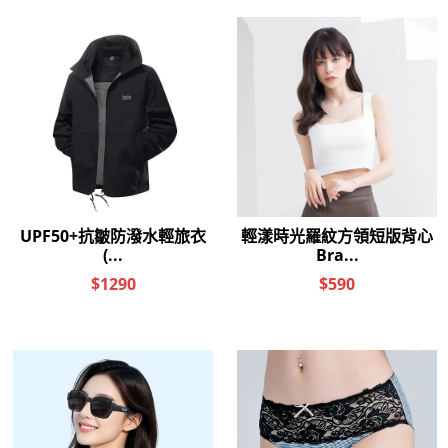
已售完
選購
窈窕美臀抑菌中腰內褲(醇酒
窈窕美臀抑菌中腰內褲(經典
紅 女 M-2XL)
黑 女 M-2XL)
優惠價:
399
優惠價:
399
活動價$
活動價$
263
263