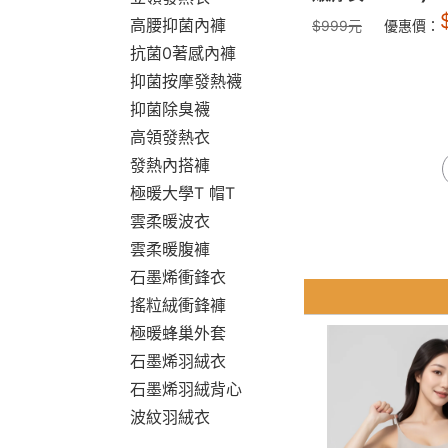
高腰抑菌內褲
$
999
元
優惠價：
抗菌0著感內褲
抑菌按摩發熱襪
抑菌除臭襪
高領發熱衣
發熱內搭褲
極暖大學T 帽T
雲柔暖波衣
雲柔暖腹褲
石墨烯衝鋒衣
搖粒絨衝鋒褲
極暖蜂巢外套
石墨烯羽絨衣
石墨烯羽絨背心
波紋羽絨衣