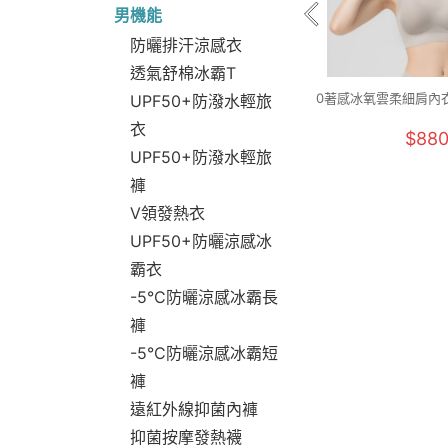
男機能
防曬排汗涼感衣
透氣舒棉冰霸T
0著感冰氧雲柔細肩內衣(
UPF50+防潑水輕旅
衣
$88
UPF50+防潑水輕旅
褲
V領發熱衣
UPF50+防曬涼感冰
霸衣
-5°C防曬涼感冰霸長
褲
-5°C防曬涼感冰霸短
褲
遠紅外線抑菌內褲
抑菌按摩發熱襪