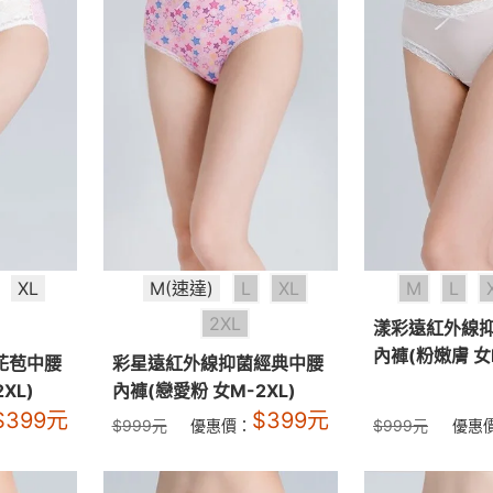
XL
M(速達)
L
XL
M
L
2XL
漾彩遠紅外線
內褲(粉嫩膚 女M
花苞中腰
彩星遠紅外線抑菌經典中腰
XL)
內褲(戀愛粉 女M-2XL)
$
399
元
$
399
元
$
999
元
優惠價：
$
999
元
優惠