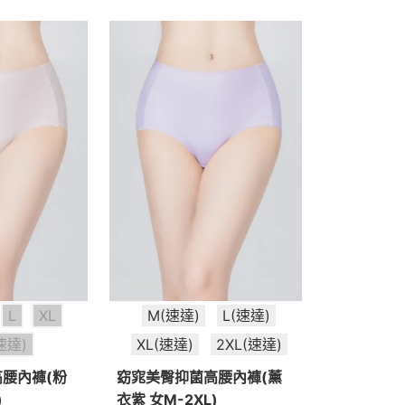
L
XL
M(速達)
L(速達)
速達)
XL(速達)
2XL(速達)
腰內褲(粉
窈窕美臀抑菌高腰內褲(薰
)
衣紫 女M-2XL)