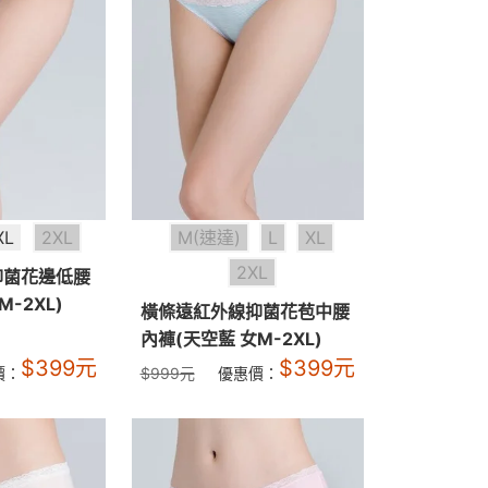
XL
2XL
M(速達)
L
XL
2XL
抑菌花邊低腰
-2XL)
橫條遠紅外線抑菌花苞中腰
內褲(天空藍 女M-2XL)
$
399
元
$
399
元
價：
$
999
元
優惠價：