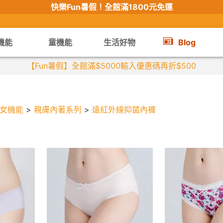
快樂Fun暑假！
全館滿1800元免運
機能
童機能
生活好物
Blog
女機能
>
親膚內著系列
>
遠紅外線抑菌內褲