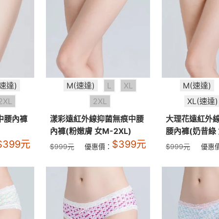
(速達)
M(速達)
L
XL
M(速達)
2XL
2XL
XL(速達)
中腰內褲
漾彩遠紅外線抑菌無痕中腰
大理花遠紅外
內褲(粉嫩膚 女M-2XL)
腰內褲(奶昔綠 
$
399
元
$
399
元
$
999
元
優惠價：
$
999
元
優惠