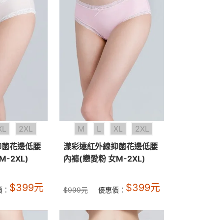
XL
2XL
M
L
XL
2XL
抑菌花邊低腰
漾彩遠紅外線抑菌花邊低腰
-2XL)
內褲(戀愛粉 女M-2XL)
$
399
元
$
399
元
價：
$
999
元
優惠價：