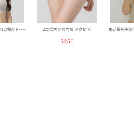
晨霧灰 F-F+)
冰氧雲柔無痕內褲(燕麥奶 F)
舒活提托美胸無
0
$250