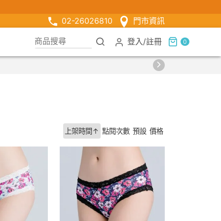
02-26026810
門市資訊
登入
/
註冊
0
【限時組合】買2件涼感衣享兒童半價
上架時間↑
點閱次數
預設
價格