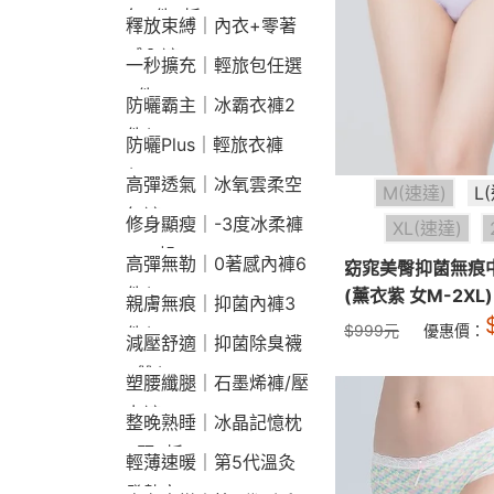
包2件9折
釋放束縛｜內衣+零著
感內褲
一秒擴充｜輕旅包任選
2件2190
防曬霸主｜冰霸衣褲2
件$1790
防曬Plus｜輕旅衣褲
$2190
高彈透氣｜冰氧雲柔空
M(速達)
L
氣褲
修身顯瘦｜-3度冰柔褲
XL(速達)
790起
高彈無勒｜0著感內褲6
窈窕美臀抑菌無痕
件$1290
(薰衣紫 女M-2XL)
親膚無痕｜抑菌內褲3
$
999
元
優惠價：
件$790
減壓舒適｜抑菌除臭襪
3雙$660
塑腰纖腿｜石墨烯褲/壓
力褲
整晚熟睡｜冰晶記憶枕
2顆9折
輕薄速暖｜第5代溫灸
發熱衣