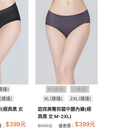
速達)
M(速達)
L(速達)
L(速達)
XL(速達)
2XL(速達)
(經典黑 女
窈窕美臀抑菌中腰內褲(經
典黑 女 M-2XL)
$
399
元
$
399
元
價：
$
999
元
優惠價：