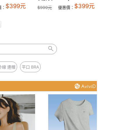
$
399
元
$
399
元
價：
$
999
元
優惠價：
外線 連帽
平口 BRA