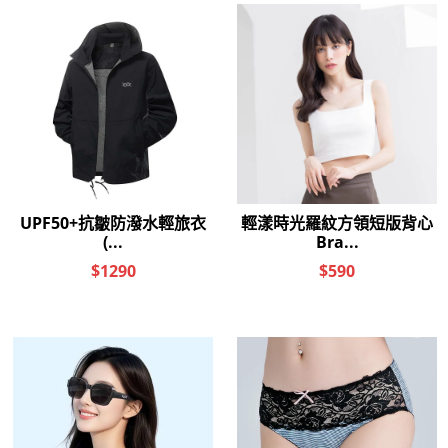
M(速達)
L
M(速達)
L(速達)
XL(速達)
2XL(速達)
XL(速達)
2XL
漾彩遠紅外線抑菌花邊低腰
橫條遠紅外線抑菌無痕中腰
內褲(經典黑 女M-2XL)
內褲(經典黑 女M-2XL)
$
399
元
$
399
元
$
999
元
優惠價：
$
999
元
優惠價：
-
+
-
+
加入購物車
加入購物車