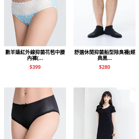
M(速達)
L
XL
M(速達)
L
2XL
XL(速達)
2XL
漾彩遠紅外線抑菌經典中腰
橫條遠紅外線抑菌無痕中腰
內褲(經典黑 女M-2XL)
內褲(蔚晴藍 女M-2XL)
$
399
元
$
399
元
$
999
元
優惠價：
$
999
元
優惠價：