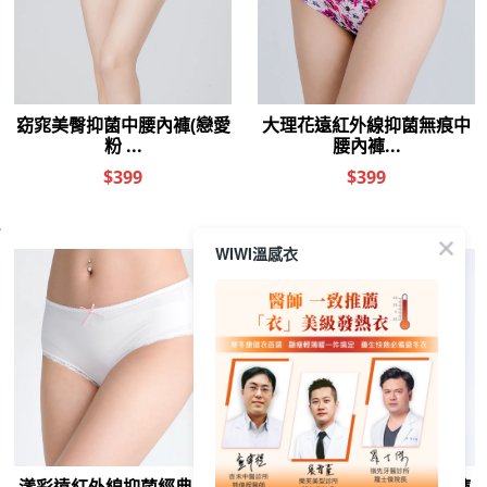
-
+
-
+
加入購物車
加入購物車
1 / 3
遠紅外線
你喜歡的分類
WIWI溫感衣
福袋 遠紅外線
長版 無鋼圈
鞋墊 乳膠
涼感 排汗
紫外線 連
猜你喜歡