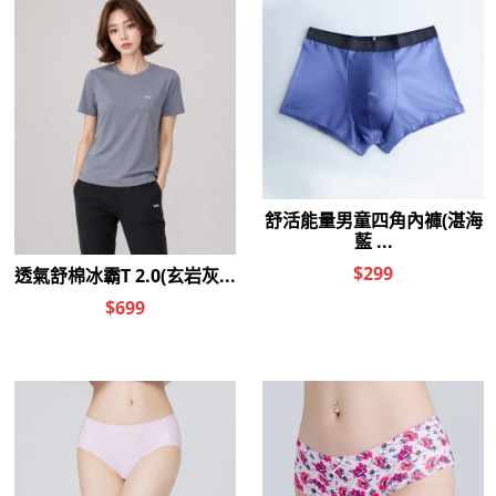
M(速達)
L
M(速達)
L
XL
XL(速達)
2XL
2XL
燕子遠紅外線抑菌花邊低腰
網點遠紅外線抑菌無痕中腰
內褲(戀愛粉 女M-2XL)
內褲(純淨白 女M-2XL)
$
399
元
$
399
元
$
999
元
優惠價：
$
999
元
優惠價：