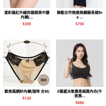
-
+
-
+
加入購物車
加入購物車
M(速達)
L
XL
M-L(速達)
2XL
XL-2XL(速達)