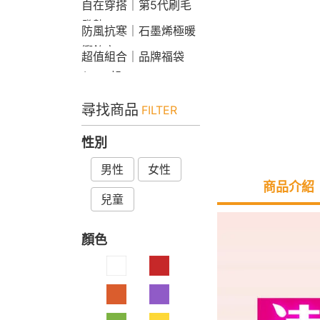
自在穿搭｜第5代刷毛
發熱Bra T
防風抗寒｜石墨烯極暖
衝鋒衣
超值組合｜品牌福袋
$599起
尋找商品
FILTER
性別
男性
女性
商品介紹
兒童
顏色