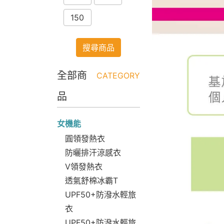
150
搜尋商品
全部商
CATEGORY
品
女機能
圓領發熱衣
防曬排汗涼感衣
V領發熱衣
透氣舒棉冰霸T
UPF50+防潑水輕旅
衣
UPF50+防潑水輕旅