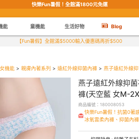
快樂Fun暑假！
全館滿1800元免運
機能
童機能
生活好物
Blog
【Fun暑假】全館滿$5000輸入優惠碼再折$500
女機能
>
親膚內著系列
>
遠紅外線抑菌內褲
>
燕子遠紅外線抑菌
燕子遠紅外線抑菌
褲(天空藍 女M-2X
商品編號：180008053
快樂Fun暑假！抗菌0著
冰氧雲柔內褲、抑菌內褲6