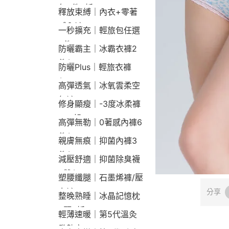
包2件9折
釋放束縛｜內衣+零著
感內褲
一秒擴充｜輕旅包任選
2件2190
防曬霸主｜冰霸衣褲2
件$1790
防曬Plus｜輕旅衣褲
$2190
高彈透氣｜冰氧雲柔空
氣褲
修身顯瘦｜-3度冰柔褲
790起
高彈無勒｜0著感內褲6
件$1290
親膚無痕｜抑菌內褲3
件$790
減壓舒適｜抑菌除臭襪
3雙$660
塑腰纖腿｜石墨烯褲/壓
力褲
分享
整晚熟睡｜冰晶記憶枕
2顆9折
輕薄速暖｜第5代溫灸
發熱衣