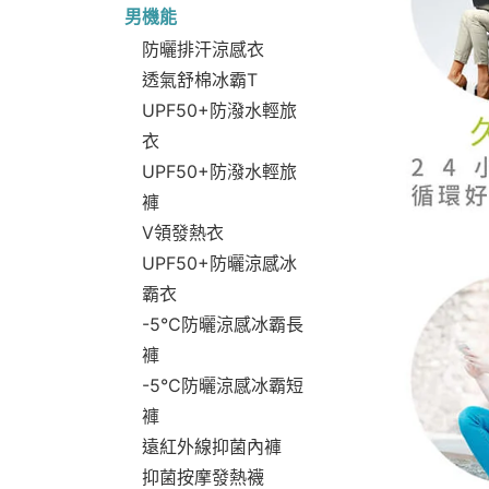
男機能
防曬排汗涼感衣
透氣舒棉冰霸T
UPF50+防潑水輕旅
衣
UPF50+防潑水輕旅
褲
V領發熱衣
UPF50+防曬涼感冰
霸衣
-5°C防曬涼感冰霸長
褲
-5°C防曬涼感冰霸短
褲
遠紅外線抑菌內褲
抑菌按摩發熱襪