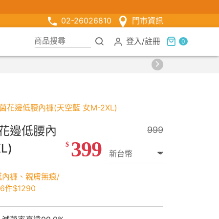
02-26026810
門市資訊
登入
/
註冊
0
花邊低腰內褲(天空藍 女M-2XL)
花邊低腰內
999
399
$
L)
感內褲、親膚無痕/
件$1290