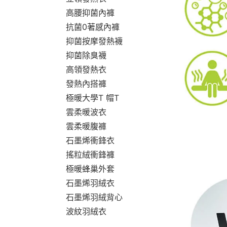
高腰抑菌內褲
抗菌0著感內褲
抑菌按摩發熱襪
抑菌除臭襪
高領發熱衣
發熱內搭褲
極暖大學T 帽T
雲柔暖波衣
雲柔暖腹褲
石墨烯衝鋒衣
搖粒絨衝鋒褲
極暖蜂巢外套
石墨烯羽絨衣
石墨烯羽絨背心
波紋羽絨衣