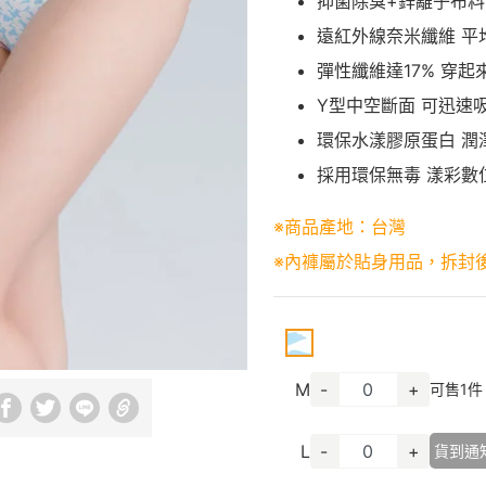
抑菌除臭+鋅離子布料 
遠紅外線奈米纖維 平均
彈性纖維達17% 穿
Y型中空斷面 可迅速
環保水漾膠原蛋白 潤
採用環保無毒 漾彩數
※商品產地：台灣
※內褲屬於貼身用品，拆封
M
-
+
可售
1
件
L
-
+
貨到通