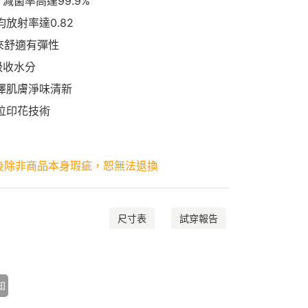
減菌率高達99.9%
放射率達0.82
起來舒適有彈性
吸收水分
澤肌膚淨味清新
位印花技術
後除非商品本身瑕疵，恕無法退換
尺寸表
試穿報告
知