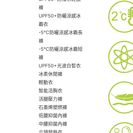
褲
UPF50+防曬涼感冰
霸衣
-5°C防曬涼感冰霸長
褲
-5°C防曬涼感冰霸短
褲
UPF50+光波白皙衣
冰柔休閒褲
輕動衣
智能活胸衣
活腿壓力褲
石墨烯塑燃褲
低腰抑菌內褲
中腰抑菌內褲
立領發熱衣