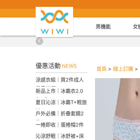
男機能
女
優惠活動
NEWS
首頁
>
線上訂購
>
涼感衣組｜買2件成人
兒童半價
新品上市｜冰霸衣2.0
任2件$2290
夏日沁涼｜冰霸T+輕旅
褲
戶外必備｜折疊套鏡2
件$1790
一捲即收｜蛋捲帽2件
1790
沁涼舒眠｜冰舒被+床