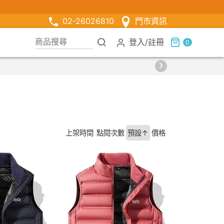
02-26026810
門市資訊
登入
/
註冊
0
上架時間
點閱次數
預設↑
價格