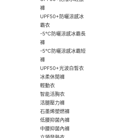
褲
UPF50+防曬涼感冰
霸衣
-5°C防曬涼感冰霸長
褲
-5°C防曬涼感冰霸短
褲
UPF50+光波白皙衣
冰柔休閒褲
輕動衣
智能活胸衣
活腿壓力褲
石墨烯塑燃褲
低腰抑菌內褲
中腰抑菌內褲
立領發熱衣