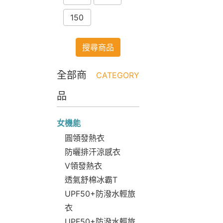
150
搜尋商品
全部商
CATEGORY
品
女機能
圓領發熱衣
防曬排汗涼感衣
V領發熱衣
透氣舒棉冰霸T
UPF50+防潑水輕旅
衣
UPF50+防潑水輕旅