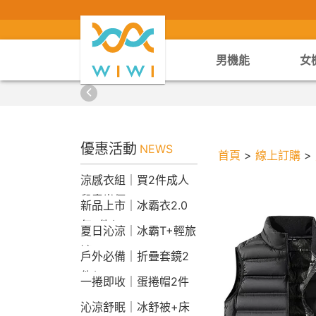
男機能
女
優惠活動
NEWS
首頁
>
線上訂購
>
涼感衣組｜買2件成人
兒童半價
新品上市｜冰霸衣2.0
任2件$2290
夏日沁涼｜冰霸T+輕旅
褲
戶外必備｜折疊套鏡2
件$1790
一捲即收｜蛋捲帽2件
1790
沁涼舒眠｜冰舒被+床