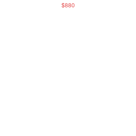
9
$880