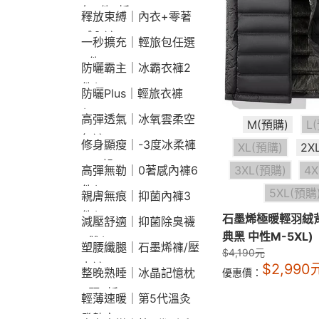
包2件9折
釋放束縛｜內衣+零著
感內褲
一秒擴充｜輕旅包任選
2件2190
防曬霸主｜冰霸衣褲2
件$1790
防曬Plus｜輕旅衣褲
$2190
高彈透氣｜冰氧雲柔空
M(預購)
L
氣褲
修身顯瘦｜-3度冰柔褲
XL(預購)
2X
790起
3XL(預購)
4
高彈無勒｜0著感內褲6
件$1290
5XL(預購
親膚無痕｜抑菌內褲3
件$790
石墨烯極暖輕羽絨
減壓舒適｜抑菌除臭襪
典黑 中性M-5XL)
3雙$660
塑腰纖腿｜石墨烯褲/壓
$
4,190
元
力褲
$
2,990
整晚熟睡｜冰晶記憶枕
優惠價：
2顆9折
輕薄速暖｜第5代溫灸
發熱衣