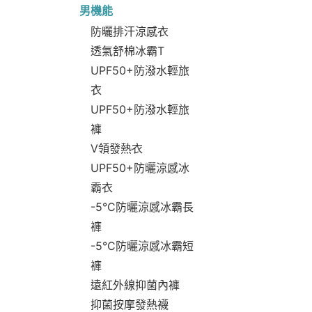
男機能
防曬排汗涼感衣
透氣舒棉冰霸T
UPF50+防潑水輕旅
衣
UPF50+防潑水輕旅
褲
V領發熱衣
UPF50+防曬涼感冰
霸衣
-5°C防曬涼感冰霸長
褲
-5°C防曬涼感冰霸短
褲
遠紅外線抑菌內褲
抑菌按摩發熱襪