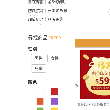
自在穿搭｜第5代刷毛
發熱Bra T
防風抗寒｜石墨烯極暖
衝鋒衣
超值組合｜品牌福袋
$599起
尋找商品
FILTER
性別
男性
女性
兒童
顏色
數位印花遠紅外線抑菌
件組 童90-1