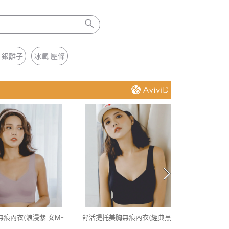
 銀離子
冰氧 壓條
痕內衣(浪漫紫 女M-
舒活提托美胸無痕內衣(經典黑 女M-
石墨烯
2XL)
2XL)