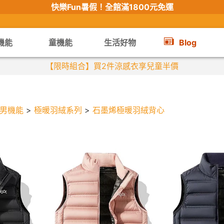
快樂Fun暑假！
全館滿1800元免運
機能
童機能
生活好物
Blog
【限時組合】買2件涼感衣享兒童半價
男機能
>
極暖羽絨系列
>
石墨烯極暖羽絨背心