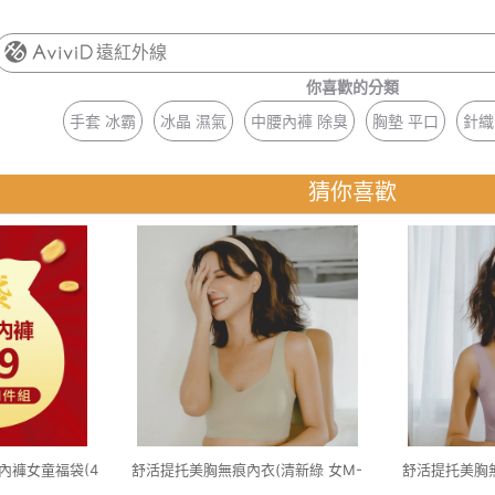
遠紅外線
你喜歡的分類
手套 冰霸
冰晶 濕氣
中腰內褲 除臭
胸墊 平口
針織
猜你喜歡
內褲女童福袋(4
舒活提托美胸無痕內衣(清新綠 女M-
舒活提托美胸無
40)
2XL)