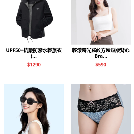
M(速達)
L
XL
2XL
3XL
4XL(速達)
5XL(速達)
透氣舒棉冰霸T(麻花灰 男女
共版M-5XL)
$
699
元
$
1,299
元
優惠價：
-
+
加入購物車