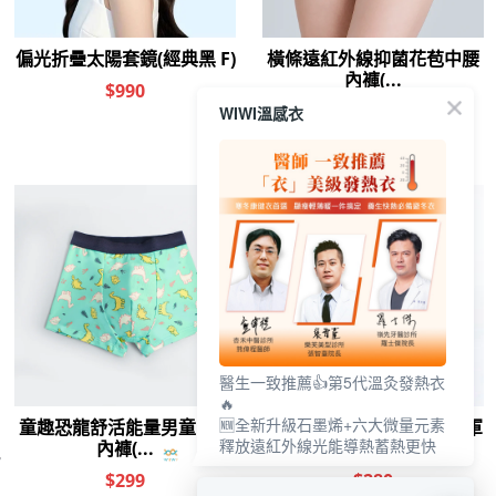
猜你喜歡
WIWI溫感衣
0著感冰氧雲柔細肩
冰氧雲柔無痕內褲
舒活提托美胸無痕
透氣
內衣(晨霧灰 F-F+)
(燕麥奶 F)
內衣(清新綠 女M-
花灰
$880
$250
$880
2XL)
醫生一致推薦👍第5代溫灸發熱衣
🔥
🆕全新升級石墨烯+六大微量元素
遠紅外線
釋放遠紅外線光能導熱蓄熱更快
你喜歡的分類
鞋墊 乳膠
平口 BRA
福袋 遠紅外線
長版 無鋼圈
涼感 排汗