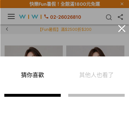
快樂Fun暑假！
全館滿1800元免運
02-26026810
【Fun暑假】滿$2500折$200