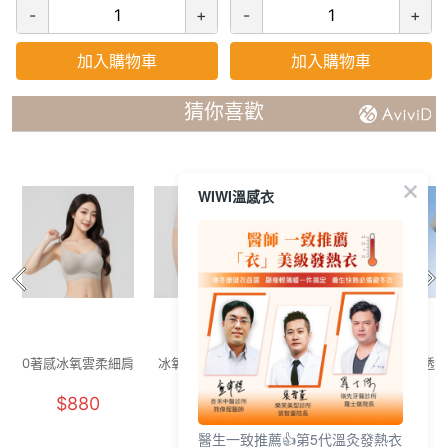
-
+
-
+
加入購物車
加入購物車
猜你喜歡
WIWI溫感衣
0著感冰氧雲柔細肩
冰氧雲柔無痕內褲
舒活提托美胸無痕
透氣
內衣(晨霧灰 F-F+)
(燕麥奶 F)
內衣(清新綠 女M-
花灰
$880
$250
$880
2XL)
醫生一致推薦👍第5代溫灸發熱衣