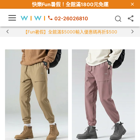
快樂Fun暑假！
全館滿1800元免運
02-26026810
【Fun暑假】全館滿$5000輸入優惠碼再折$500