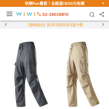
快樂Fun暑假！
全館滿1800元免運
02-26026810
【限時組合】買2件涼感衣享兒童半價