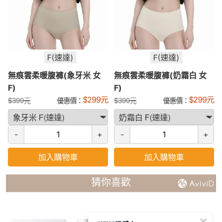
F(速達)
F(速達)
無痕雲柔暖腹褲(象牙米 女
無痕雲柔暖腹褲(奶霜白 女
F)
F)
$
299
元
$
299
元
$
399
元
優惠價：
$
399
元
優惠價：
-
+
-
+
加入購物車
加入購物車
猜你喜歡