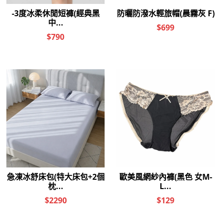
蕾絲拼接內褲(天藍 女M)
蕾絲拼接內褲(黑色 女M)
$
129
元
$
129
元
$
199
元
優惠價：
$
199
元
優惠價：
-
+
-
+
已售完
加入購物車
F(速達)
F(速達)
冰絲柔花低腰內褲(白色 女
冰絲柔花低腰內褲(天藍 女