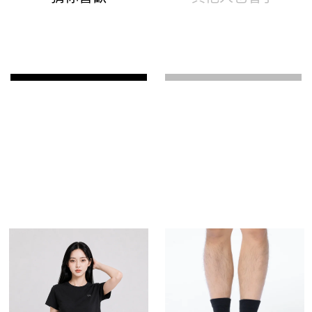
$
129
元
$
129
元
$
199
元
優惠價：
$
199
元
優惠價：
-
+
-
+
加入購物車
加入購物車
F(速達)
F(速達)
蕾絲性感美臀內褲(膚 女F)
蕾絲性感美臀內褲(深紅 女
F)