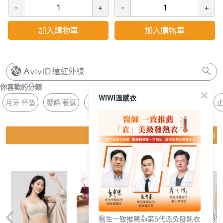
-
+
-
+
加入購物車
加入購物車
遠紅外線
你喜歡的分類
WIWI溫感衣
月牙 杯墊
壓條 著感
長版 方領
花邊 抗菌
抗菌 無痕褲
止
猜你喜歡
醫生一致推薦👍第5代溫灸發熱衣