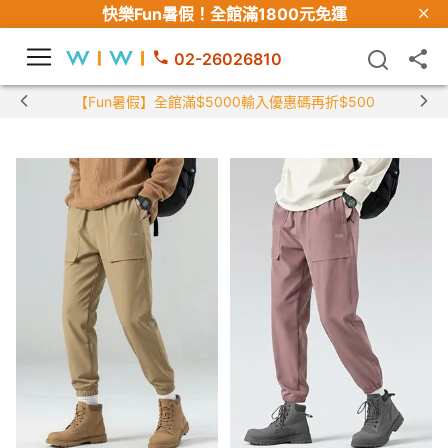
快樂Fun暑假！
全館滿1800元免運
02-26026810
【Fun暑假】全館滿$5000輸入優惠碼再折$500