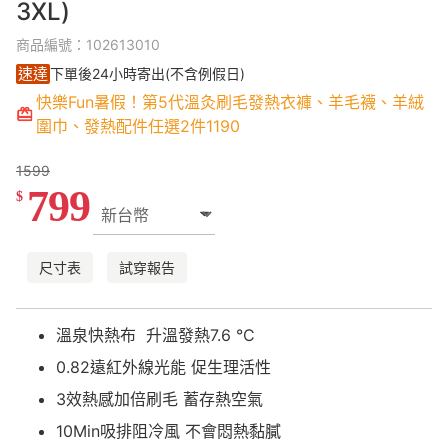
3XL)
商品編號：102613010
速達
下單後24小時寄出(不含例假日)
快樂Fun暑假！第5代溫灸刷毛發熱衣褲、羊毛襪、羊絨
圍巾、發熱配件任選2件1190
1599
799
$
尺寸表
試穿報告
溫泉快熱布 升溫發熱7.6 °C
0.82遠紅外線光能 促生理活性
3效熱感加倍刷毛 蓄存熱空氣
10Min吸排阻冷風 不會悶熱黏膩