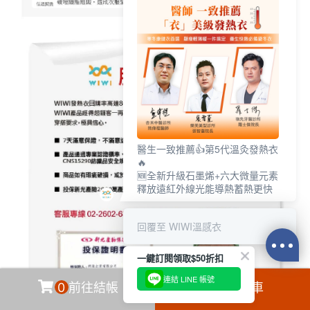
醫生一致推薦👍第5代溫灸發熱衣
🔥
🆕全新升級石墨烯+六大微量元素
釋放遠紅外線光能導熱蓄熱更快
回覆至 WIWI溫感衣
一鍵訂閱領取$50折扣
連結 LINE 帳號
0
前往結帳
加入購物車