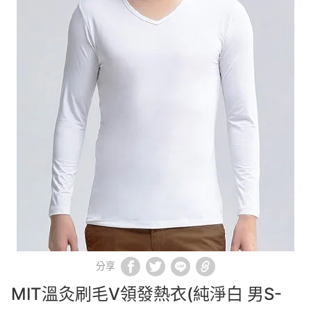
分享
MIT溫灸刷毛V領發熱衣(純淨白 男S-