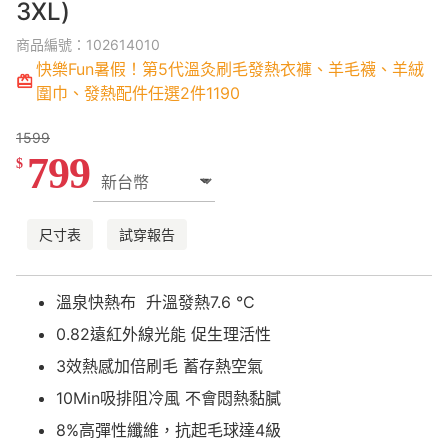
3XL)
商品編號：102614010
快樂Fun暑假！第5代溫灸刷毛發熱衣褲、羊毛襪、羊絨
圍巾、發熱配件任選2件1190
1599
799
$
尺寸表
試穿報告
溫泉快熱布 升溫發熱7.6 °C
0.82遠紅外線光能 促生理活性
3效熱感加倍刷毛 蓄存熱空氣
10Min吸排阻冷風 不會悶熱黏膩
8%高彈性纖維，抗起毛球達4級