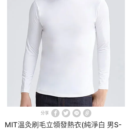
分享
MIT溫灸刷毛立領發熱衣(純淨白 男S-