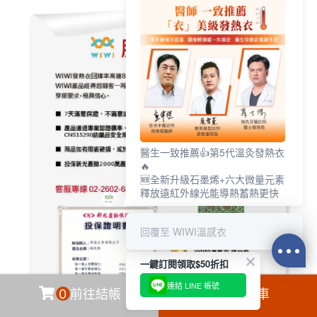
醫生一致推薦👍第5代溫灸發熱衣
🔥
🆕全新升級石墨烯+六大微量元素
釋放遠紅外線光能導熱蓄熱更快
回覆至 WIWI溫感衣
一鍵訂閱領取$50折扣
連結 LINE 帳號
0
前往結帳
加入購物車