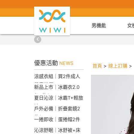
男機能
女
優惠活動
NEWS
首頁
>
線上訂購
>
涼感衣組｜買2件成人
兒童半價
新品上市｜冰霸衣2.0
任2件$2290
夏日沁涼｜冰霸T+輕旅
褲
戶外必備｜折疊套鏡2
件$1790
一捲即收｜蛋捲帽2件
1790
沁涼舒眠｜冰舒被+床