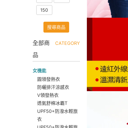
150
搜尋商品
全部商
CATEGORY
品
女機能
圓領發熱衣
防曬排汗涼感衣
V領發熱衣
透氣舒棉冰霸T
UPF50+防潑水輕旅
衣
UPF50+防潑水輕旅