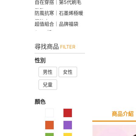
自在穿搭｜第5代刷毛
發熱Bra T
防風抗寒｜石墨烯極暖
衝鋒衣
超值組合｜品牌福袋
$599起
尋找商品
FILTER
性別
男性
女性
兒童
顏色
商品介紹