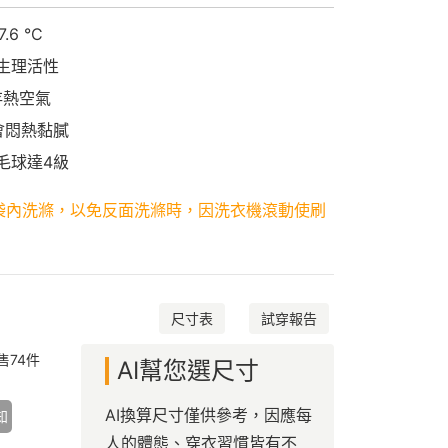
6 °C
促生理活性
存熱空氣
不會悶熱黏膩
毛球達4級
袋內洗滌，以免反面洗滌時，因洗衣機滾動使刷
尺寸表
試穿報告
售
74
件
AI幫您選尺寸
AI換算尺寸僅供參考，因應每
知
人的體態、穿衣習慣皆有不