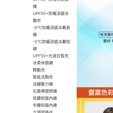
褲
UPF50+防曬涼感冰
霸衣
-5°C防曬涼感冰霸長
褲
-5°C防曬涼感冰霸短
褲
UPF50+光波白皙衣
冰柔休閒褲
輕動衣
智能活胸衣
活腿壓力褲
石墨烯塑燃褲
低腰抑菌內褲
中腰抑菌內褲
立領發熱衣