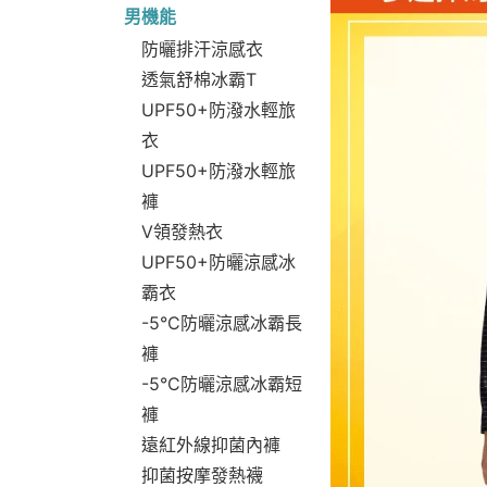
男機能
防曬排汗涼感衣
透氣舒棉冰霸T
UPF50+防潑水輕旅
衣
UPF50+防潑水輕旅
褲
V領發熱衣
UPF50+防曬涼感冰
霸衣
-5°C防曬涼感冰霸長
褲
-5°C防曬涼感冰霸短
褲
遠紅外線抑菌內褲
抑菌按摩發熱襪