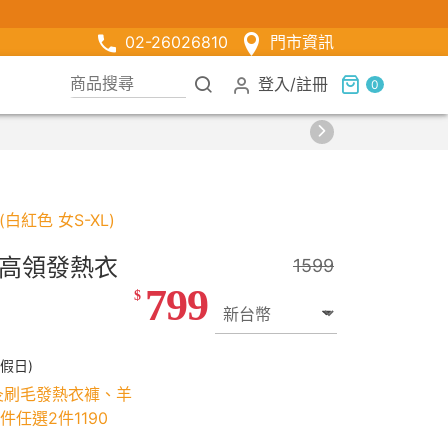
02-26026810
門市資訊
登入
/
註冊
0
白紅色 女S-XL)
毛高領發熱衣
1599
799
$
假日)
灸刷毛發熱衣褲、羊
任選2件1190