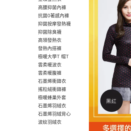
高腰抑菌內褲
抗菌0著感內褲
抑菌按摩發熱襪
抑菌除臭襪
高領發熱衣
發熱內搭褲
極暖大學T 帽T
雲柔暖波衣
雲柔暖腹褲
石墨烯衝鋒衣
搖粒絨衝鋒褲
極暖蜂巢外套
石墨烯羽絨衣
石墨烯羽絨背心
波紋羽絨衣