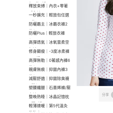
包2件9折
釋放束縛｜內衣+零著
感內褲
一秒擴充｜輕旅包任選
2件2190
防曬霸主｜冰霸衣褲2
件$1790
防曬Plus｜輕旅衣褲
$2190
高彈透氣｜冰氧雲柔空
氣褲
修身顯瘦｜-3度冰柔褲
790起
高彈無勒｜0著感內褲6
件$1290
親膚無痕｜抑菌內褲3
件$790
減壓舒適｜抑菌除臭襪
3雙$660
塑腰纖腿｜石墨烯褲/壓
力褲
分享
整晚熟睡｜冰晶記憶枕
2顆9折
輕薄速暖｜第5代溫灸
發熱衣