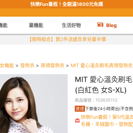
快樂Fun暑假！
全館滿1800元免運
機能
童機能
生活好物
Blog
【Fun暑假】滿$2500折$200
女機能
>
發熱衣
>
高領發熱衣
>
MIT 愛心溫灸刷毛高領發熱衣(
MIT 愛心溫灸刷
(白紅色 女S-XL)
商品編號：102635112
速達
下單後24小時寄出(不含例
快樂Fun暑假！第5代溫
毛襪、羊絨圍巾、發熱配件