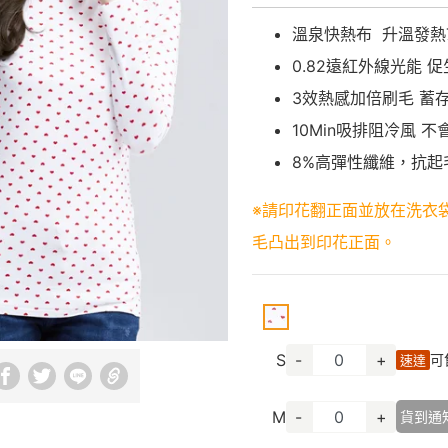
溫泉快熱布 升溫發熱7.
0.82遠紅外線光能 
3效熱感加倍刷毛 蓄
10Min吸排阻冷風 
8%高彈性纖維，抗起
※請印花翻正面並放在洗衣
毛凸出到印花正面。
S
-
+
可
速達
M
-
+
貨到通