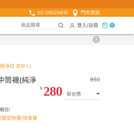
02-26026810
門市資訊
登入
/
註冊
0
價
純淨白 女M-L)
中筒襪(純淨
850
280
$
假日)
T抑菌發熱襪/除臭襪