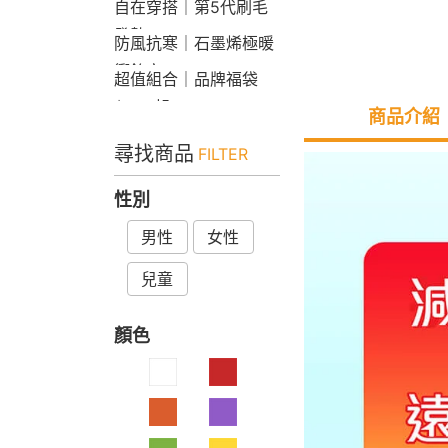
自在穿搭｜第5代刷毛
發熱Bra T
防風抗寒｜石墨烯極暖
衝鋒衣
超值組合｜品牌福袋
$599起
商品介紹
尋找商品
FILTER
性別
男性
女性
兒童
顏色