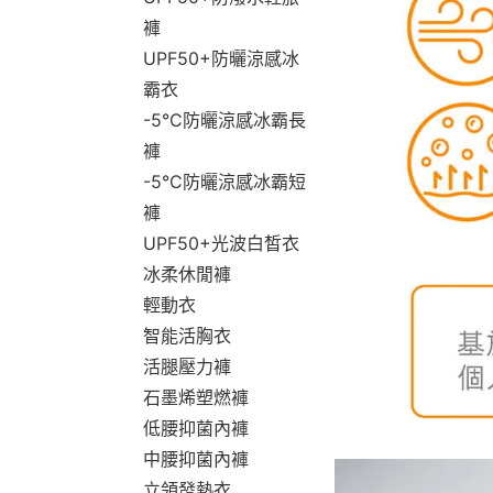
褲
UPF50+防曬涼感冰
霸衣
-5°C防曬涼感冰霸長
褲
-5°C防曬涼感冰霸短
褲
UPF50+光波白皙衣
冰柔休閒褲
輕動衣
智能活胸衣
活腿壓力褲
石墨烯塑燃褲
低腰抑菌內褲
中腰抑菌內褲
立領發熱衣