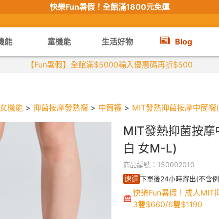
快樂Fun暑假！
全館滿1800元免運
機能
童機能
生活好物
Blog
【限時組合】買2件涼感衣享兒童半
女機能
>
抑菌按摩發熱襪
>
中筒襪
>
MIT發熱抑菌按摩中筒襪(
MIT發熱抑菌按摩
白 女M-L)
商品編號：150002010
速達
下單後24小時寄出(不含例
快樂Fun暑假！成人MI
3雙$660/6雙$1190