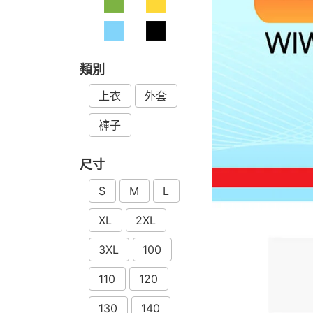
類別
上衣
外套
褲子
尺寸
S
M
L
XL
2XL
3XL
100
110
120
130
140