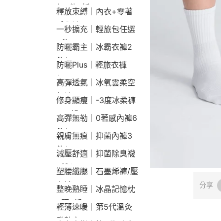
包2件9折
釋放束縛｜內衣+零著
感內褲
一秒擴充｜輕旅包任選
2件2190
防曬霸主｜冰霸衣褲2
件$1790
防曬Plus｜輕旅衣褲
$2190
高彈透氣｜冰氧雲柔空
氣褲
修身顯瘦｜-3度冰柔褲
790起
高彈無勒｜0著感內褲6
件$1290
親膚無痕｜抑菌內褲3
件$790
減壓舒適｜抑菌除臭襪
3雙$660
塑腰纖腿｜石墨烯褲/壓
力褲
分享
整晚熟睡｜冰晶記憶枕
2顆9折
輕薄速暖｜第5代溫灸
發熱衣