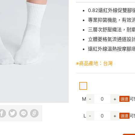
0.82遠紅外線促雙
專業抑菌機能，有效消
三層次舒壓織法，耐
立體菱格氣流通道設
遠紅外線溫熱按摩腳
※商品產地：台灣
M
-
+
可
速達
L
-
+
可
速達