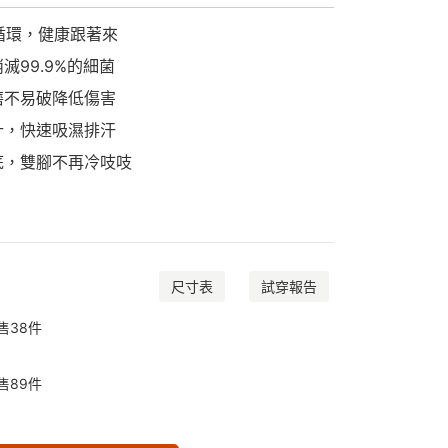
腳循環，健康跟著來
滅99.9%的細菌
磨不易破降低傷害
計，快速吸濕排汗
底，雙腳不再冷吱吱
尺寸表
試穿報告
售
38
件
售
89
件