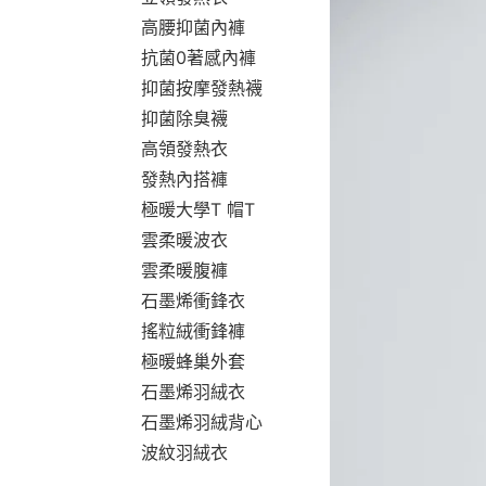
高腰抑菌內褲
抗菌0著感內褲
抑菌按摩發熱襪
抑菌除臭襪
高領發熱衣
發熱內搭褲
極暖大學T 帽T
雲柔暖波衣
雲柔暖腹褲
石墨烯衝鋒衣
搖粒絨衝鋒褲
極暖蜂巢外套
石墨烯羽絨衣
石墨烯羽絨背心
波紋羽絨衣