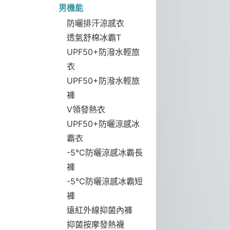
男機能
防曬排汗涼感衣
透氣舒棉冰霸T
UPF50+防潑水輕旅
衣
UPF50+防潑水輕旅
褲
V領發熱衣
UPF50+防曬涼感冰
霸衣
-5°C防曬涼感冰霸長
褲
-5°C防曬涼感冰霸短
褲
遠紅外線抑菌內褲
抑菌按摩發熱襪