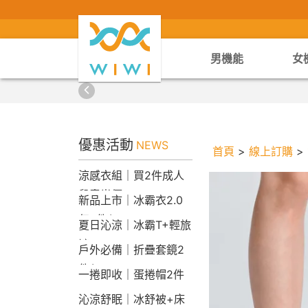
男機能
女
優惠活動
NEWS
首頁
>
線上訂購
>
涼感衣組｜買2件成人
兒童半價
新品上市｜冰霸衣2.0
任2件$2290
夏日沁涼｜冰霸T+輕旅
褲
戶外必備｜折疊套鏡2
件$1790
一捲即收｜蛋捲帽2件
1790
沁涼舒眠｜冰舒被+床