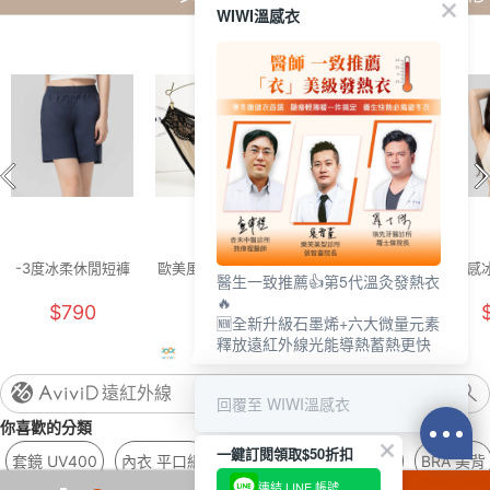
WIWI溫感衣
-3度冰柔休閒短褲
歐美風網紗內褲(咖
0著感冰氧雲柔寬肩
0著感
醫生一致推薦👍第5代溫灸發熱衣
(牛仔藍 中性S-
啡 女M)
內衣(奶霜白 F-F+)
內衣(奶
🔥
$790
$129
$880
2XL)
🆕全新升級石墨烯+六大微量元素
釋放遠紅外線光能導熱蓄熱更快
遠紅外線
回覆至 WIWI溫感衣
你喜歡的分類
一鍵訂閱領取$50折扣
套鏡 UV400
內衣 平口細
加速 防曬
櫻花粉 止汗
BRA 美背
連結 LINE 帳號