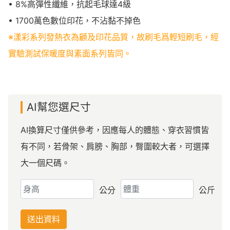
• 8%高彈性纖維，抗起毛球達4級
• 1700萬色數位印花，不沾黏不掉色
※漾彩系列發熱衣為顧及印花品質，故刷毛爲輕短刷毛，經
實驗測試保暖度與素面系列皆同。
AI幫您選尺寸
AI換算尺寸僅供參考，因應每人的體態、穿衣習慣皆
有不同，若骨架、肩膀、胸部，臀圍較大者，可選擇
大一個尺碼。
公分
公斤
送出資料