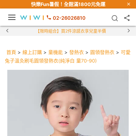
快樂Fun暑假！
全館滿1800元免運
02-26026810
【限時組合】買2件涼感衣享兒童半價
首頁
>
線上訂購
>
童機能
>
發熱衣
>
圓領發熱衣
>
可愛
兔子溫灸刷毛圓領發熱衣(純淨白 童70-90)