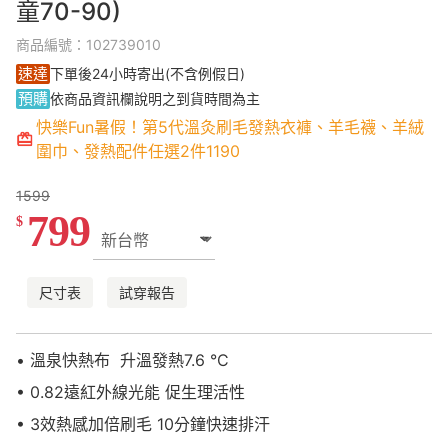
童70-90)
商品編號：102739010
速達
下單後24小時寄出(不含例假日)
預購
依商品資訊欄說明之到貨時間為主
快樂Fun暑假！第5代溫灸刷毛發熱衣褲、羊毛襪、羊絨
圍巾、發熱配件任選2件1190
1599
799
$
尺寸表
試穿報告
• 溫泉快熱布 升溫發熱7.6 °C
• 0.82遠紅外線光能 促生理活性
• 3效熱感加倍刷毛 10分鐘快速排汗