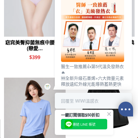
醫生一致推薦👍第5代溫灸發熱衣
🔥
🆕全新升級石墨烯+六大微量元素
釋放遠紅外線光能導熱蓄熱更快
回覆至 WIWI溫感衣
一鍵訂閱領取$50折扣
連結 LINE 帳號
0
前往結帳
加入購物車