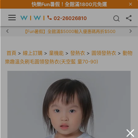
快樂Fun暑假！
全館滿1800元免運
02-26026810
【限時組合】買2件涼感衣享兒童半價
首頁
>
線上訂購
>
童機能
>
發熱衣
>
圓領發熱衣
>
動物
樂趣溫灸刷毛圓領發熱衣(天空藍 童70-90)