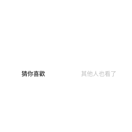
童70-90)
商品編號：103105053
速達
下單後24小時寄出(不含例假日)
預購
依商品資訊欄說明之到貨時間為主
快樂Fun暑假！第5代溫灸刷毛發熱衣褲、羊毛襪、羊絨
圍巾、發熱配件任選2件1190
1599
799
$
尺寸表
試穿報告
• 溫泉快熱布 升溫發熱7.6 °C
• 0.82遠紅外線光能 促生理活性
• 3效熱感加倍刷毛 10分鐘快速排汗