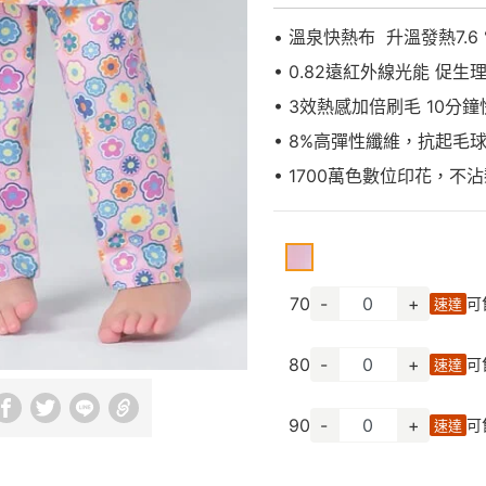
• 溫泉快熱布 升溫發熱7.6 
• 0.82遠紅外線光能 促生
• 3效熱感加倍刷毛 10分
• 8%高彈性纖維，抗起毛
• 1700萬色數位印花，不
70
-
+
可
速達
80
-
+
可
速達
90
-
+
可
速達