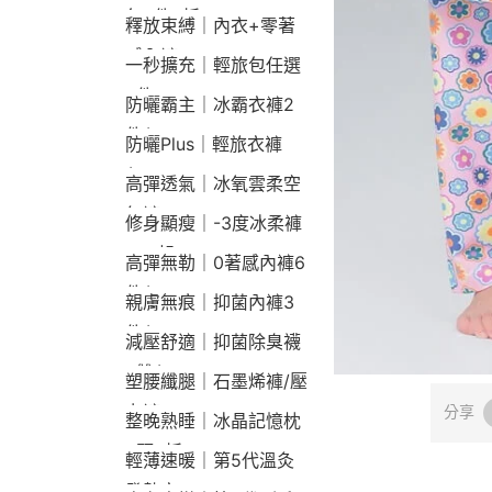
包2件9折
釋放束縛｜內衣+零著
感內褲
一秒擴充｜輕旅包任選
2件2190
防曬霸主｜冰霸衣褲2
件$1790
防曬Plus｜輕旅衣褲
$2190
高彈透氣｜冰氧雲柔空
氣褲
修身顯瘦｜-3度冰柔褲
790起
高彈無勒｜0著感內褲6
件$1290
親膚無痕｜抑菌內褲3
件$790
減壓舒適｜抑菌除臭襪
3雙$660
塑腰纖腿｜石墨烯褲/壓
力褲
分享
整晚熟睡｜冰晶記憶枕
2顆9折
輕薄速暖｜第5代溫灸
發熱衣