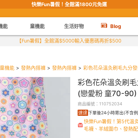
快樂Fun暑假！
全館滿1800元免運
機能
童機能
生活好物
Blog
【限時組合】買2件涼感衣享兒童半價
童機能
>
發熱內搭褲
>
發熱內搭褲
>
彩色花朵溫灸刷毛九分發熱褲
彩色花朵溫灸刷毛
(戀愛粉 童70-90)
商品編號：110752034
速達
下單後24小時寄出(不含例
快樂Fun暑假！第5代溫
毛襪、羊絨圍巾、發熱配件