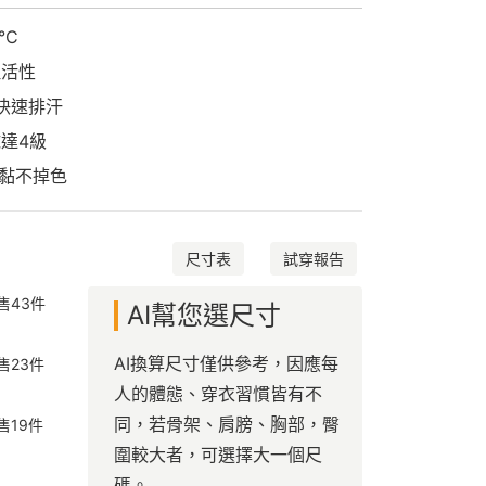
°C
理活性
鐘快速排汗
球達4級
沾黏不掉色
尺寸表
試穿報告
售
43
件
AI幫您選尺寸
AI換算尺寸僅供參考，因應每
售
23
件
人的體態、穿衣習慣皆有不
同，若骨架、肩膀、胸部，臀
售
19
件
圍較大者，可選擇大一個尺
碼。