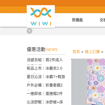
男機能
女
優惠活動
NEWS
首頁
>
線上訂購
>
涼感衣組｜買2件成人
兒童半價
新品上市｜冰霸衣2.0
任2件$2290
夏日沁涼｜冰霸T+輕旅
褲
戶外必備｜折疊套鏡2
件$1790
一捲即收｜蛋捲帽2件
1790
沁涼舒眠｜冰舒被+床