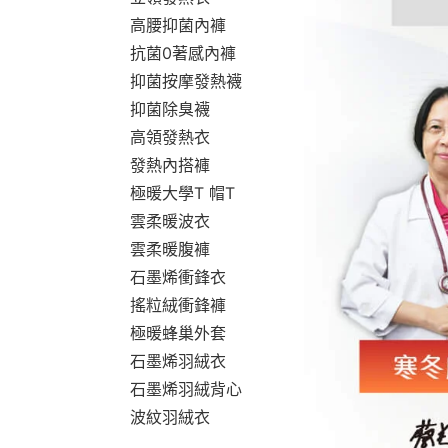
高腰抑菌內褲
抗菌0著感內褲
抑菌按摩發熱襪
抑菌除臭襪
高領發熱衣
發熱內搭褲
極暖大學T 帽T
雲柔暖波衣
雲柔暖腹褲
石墨烯衝鋒衣
搖粒絨衝鋒褲
極暖蜂巢外套
石墨烯羽絨衣
石墨烯羽絨背心
波紋羽絨衣