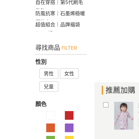
自在穿搭｜第5代刷毛
發熱Bra T
防風抗寒｜石墨烯極暖
衝鋒衣
超值組合｜品牌福袋
$599起
尋找商品
FILTER
性別
男性
女性
兒童
推薦加購
顏色