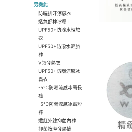
男機能
防曬排汗涼感衣
透氣舒棉冰霸T
UPF50+防潑水輕旅
衣
UPF50+防潑水輕旅
褲
V領發熱衣
UPF50+防曬涼感冰
霸衣
-5°C防曬涼感冰霸長
褲
-5°C防曬涼感冰霸短
褲
遠紅外線抑菌內褲
抑菌按摩發熱襪