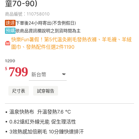
童70-90)
商品編號：110758010
速達
下單後24小時寄出(不含例假日)
預購
依商品資訊欄說明之到貨時間為主
快樂Fun暑假！第5代溫灸刷毛發熱衣褲、羊毛襪、羊絨
圍巾、發熱配件任選2件1190
1299
799
$
尺寸表
試穿報告
• 溫泉快熱布 升溫發熱7.6 °C
• 0.82遠紅外線光能 促生理活性
• 3效熱感加倍刷毛 10分鐘快速排汗