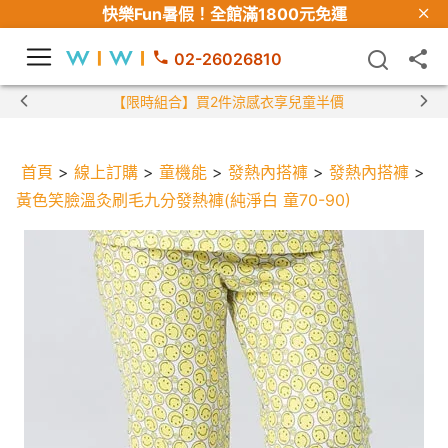
快樂Fun暑假！
全館滿1800元免運
02-26026810
【限時組合】買2件涼感衣享兒童半價
首頁
>
線上訂購
>
童機能
>
發熱內搭褲
>
發熱內搭褲
>
黃色笑臉溫灸刷毛九分發熱褲(純淨白 童70-90)