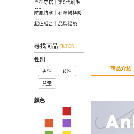
自在穿搭｜第5代刷毛
發熱Bra T
防風抗寒｜石墨烯極暖
衝鋒衣
超值組合｜品牌福袋
$599起
尋找商品
FILTER
性別
商品介紹
男性
女性
兒童
顏色