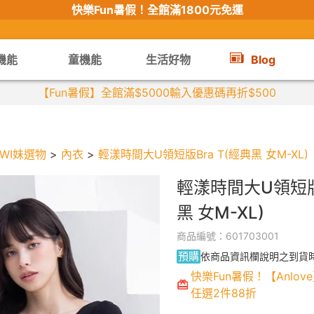
快樂Fun暑假！
全館滿1800元免運
機能
童機能
生活好物
Blog
WI妹選物
>
內衣
>
輕漾時間大U領短版Bra T(經典黑 女M-XL)
輕漾時間大U領短版B
黑 女M-XL)
商品編號：601703001
預購
依商品資訊欄說明之到貨
快樂Fun暑假！【Anlove
任選2件88折