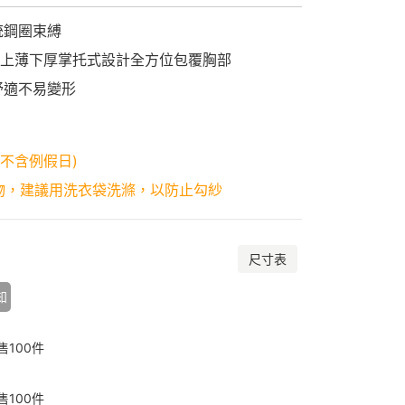
統鋼圈束縛
，上薄下厚掌托式設計全方位包覆胸部
舒適不易變形
(不含例假日)
物，建議用洗衣袋洗滌，以防止勾紗
尺寸表
知
售
100
件
售
100
件