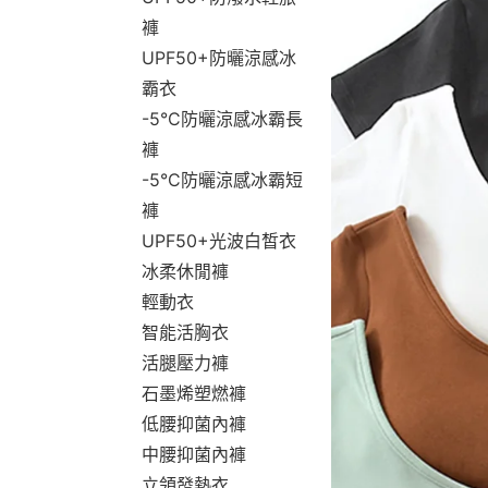
褲
UPF50+防曬涼感冰
霸衣
-5°C防曬涼感冰霸長
褲
-5°C防曬涼感冰霸短
褲
UPF50+光波白皙衣
冰柔休閒褲
輕動衣
智能活胸衣
活腿壓力褲
石墨烯塑燃褲
低腰抑菌內褲
中腰抑菌內褲
立領發熱衣