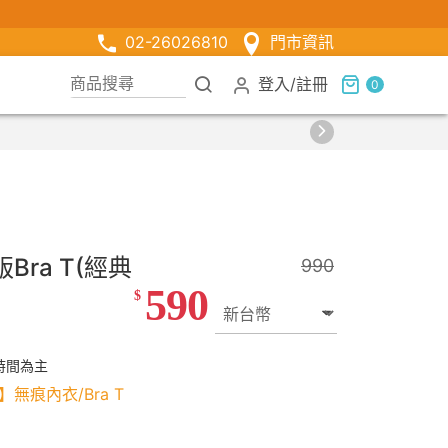
02-26026810
門市資訊
登入
/
註冊
0
【限時組合】買2件涼感衣享兒童半價
ra T(經典
990
590
$
時間為主
】無痕內衣/Bra T