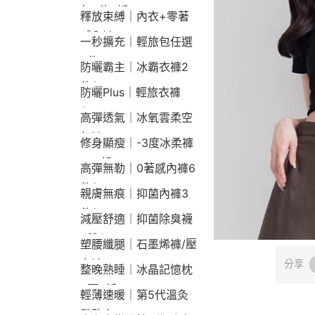
包2件9折
釋放束縛｜內衣+零著
感內褲
一秒擴充｜輕旅包任選
2件2190
防曬霸主｜冰霸衣褲2
件$1790
防曬Plus｜輕旅衣褲
$2190
高彈透氣｜冰氧雲柔空
氣褲
修身顯瘦｜-3度冰柔褲
790起
高彈無勒｜0著感內褲6
件$1290
親膚無痕｜抑菌內褲3
件$790
減壓舒適｜抑菌除臭襪
3雙$660
塑腰纖腿｜石墨烯褲/壓
力褲
分享
整晚熟睡｜冰晶記憶枕
2顆9折
輕薄速暖｜第5代溫灸
發熱衣