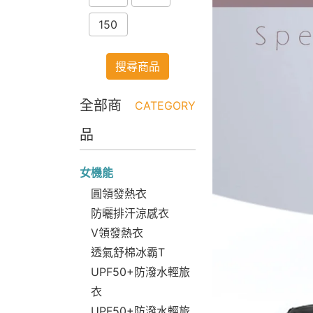
150
搜尋商品
全部商
CATEGORY
品
女機能
圓領發熱衣
防曬排汗涼感衣
V領發熱衣
透氣舒棉冰霸T
UPF50+防潑水輕旅
衣
UPF50+防潑水輕旅