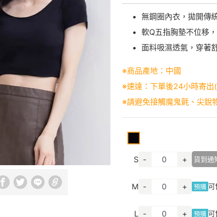
無鋼圈內衣，拋開傳
軟Q五指胸墊不位移
面料吸濕透氣，穿著
※商品產地：中國
※速達：下單後24小時寄出
※請避免接觸魔鬼氈、尖銳
S
-
+
貨到通
M
-
+
可
預購
L
-
+
可
預購