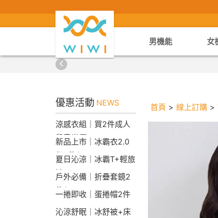
男機能
女
優惠活動
NEWS
首頁
>
線上訂購
>
涼感衣組｜買2件成人
兒童半價
新品上市｜冰霸衣2.0
任2件$2290
夏日沁涼｜冰霸T+輕旅
褲
戶外必備｜折疊套鏡2
件$1790
一捲即收｜蛋捲帽2件
1790
沁涼舒眠｜冰舒被+床