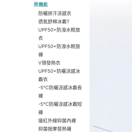
男機能
防曬排汗涼感衣
透氣舒棉冰霸T
UPF50+防潑水輕旅
衣
UPF50+防潑水輕旅
褲
V領發熱衣
UPF50+防曬涼感冰
霸衣
-5°C防曬涼感冰霸長
褲
-5°C防曬涼感冰霸短
褲
遠紅外線抑菌內褲
抑菌按摩發熱襪