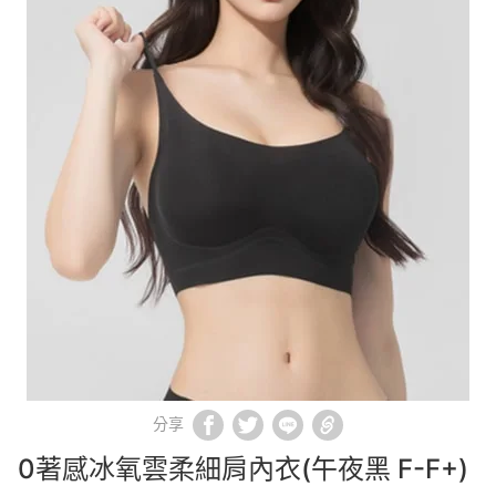
分享
0著感冰氧雲柔細肩內衣(午夜黑 F-F+)