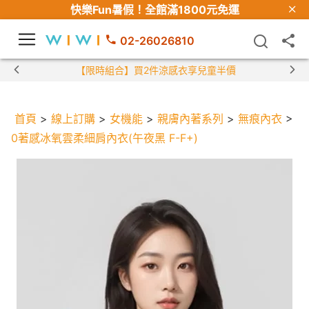
快樂Fun暑假！
全館滿1800元免運
02-26026810
【限時組合】買2件涼感衣享兒童半價
首頁
>
線上訂購
>
女機能
>
親膚內著系列
>
無痕內衣
>
0著感冰氧雲柔細肩內衣(午夜黑 F-F+)