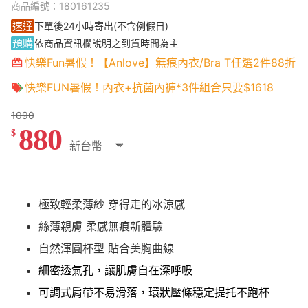
商品編號：180161235
速達
下單後24小時寄出(不含例假日)
預購
依商品資訊欄說明之到貨時間為主
快樂Fun暑假！【Anlove】無痕內衣/Bra T任選2件88折
快樂FUN暑假！內衣+抗菌內褲*3件組合只要$1618
1090
880
$
極致輕柔薄紗 穿得走的冰涼感
絲薄親膚 柔感無痕新體驗
自然渾圓杯型 貼合美胸曲線
細密透氣孔，讓肌膚自在深呼吸
可調式肩帶不易滑落，環狀壓條穩定提托不跑杯