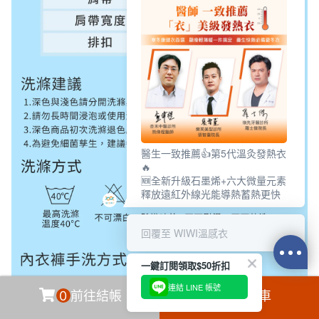
醫生一致推薦👍第5代溫灸發熱衣
🔥
🆕全新升級石墨烯+六大微量元素
釋放遠紅外線光能導熱蓄熱更快
回覆至 WIWI溫感衣
一鍵訂閱領取$50折扣
連結 LINE 帳號
0
前往結帳
加入購物車