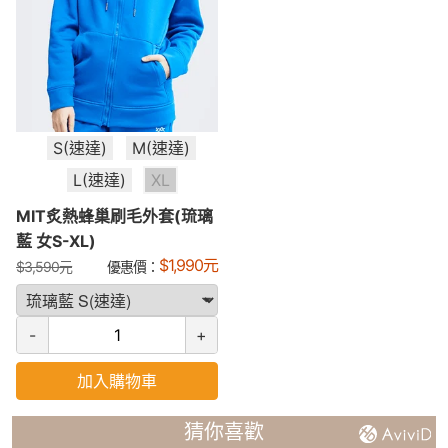
S(速達)
M(速達)
L(速達)
XL
MIT炙熱蜂巢刷毛外套(琉璃
藍 女S-XL)
$
1,990
元
$
3,590
元
優惠價：
-
+
加入購物車
猜你喜歡