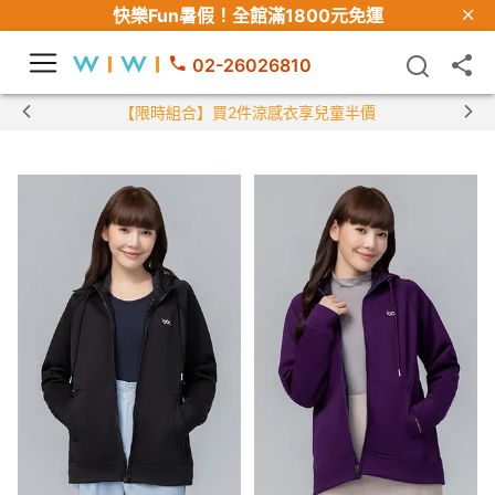
快樂Fun暑假！
全館滿1800元免運
02-26026810
【限時組合】買2件涼感衣享兒童半價