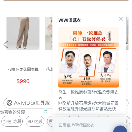
WIWI溫感衣
-3度冰柔休閒寬褲
花漾冰絲內褲(淡橘
冰氧雲柔無痕內褲
舒活
(卡其色 中性S-
繁花 女M)
(晨霧灰 F)
內衣
$990
$129
$250
2XL)
醫生一致推薦👍第5代溫灸發熱衣
🔥
🆕全新升級石墨烯+六大微量元素
遠紅外線
釋放遠紅外線光能導熱蓄熱更快
你喜歡的分類
加速 防曬
9D 輕感
櫻花粉 止汗
套鏡 UV400
內衣 平口細
回覆至 WIWI溫感衣