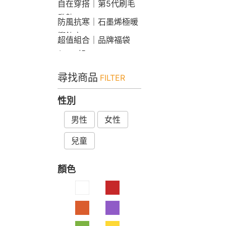
自在穿搭｜第5代刷毛
發熱Bra T
防風抗寒｜石墨烯極暖
衝鋒衣
超值組合｜品牌福袋
$599起
尋找商品
FILTER
性別
男性
女性
兒童
顏色