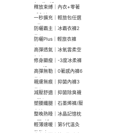
包2件9折
釋放束縛｜內衣+零著
感內褲
一秒擴充｜輕旅包任選
2件2190
防曬霸主｜冰霸衣褲2
件$1790
防曬Plus｜輕旅衣褲
$2190
高彈透氣｜冰氧雲柔空
氣褲
修身顯瘦｜-3度冰柔褲
790起
高彈無勒｜0著感內褲6
件$1290
親膚無痕｜抑菌內褲3
件$790
減壓舒適｜抑菌除臭襪
3雙$660
塑腰纖腿｜石墨烯褲/壓
力褲
整晚熟睡｜冰晶記憶枕
2顆9折
輕薄速暖｜第5代溫灸
發熱衣