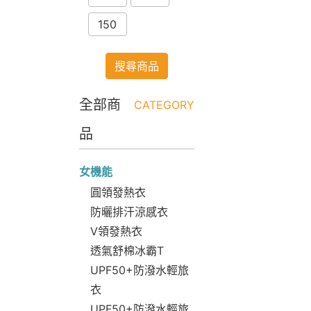
150
搜尋商品
全部商
CATEGORY
品
女機能
圓領發熱衣
防曬排汗涼感衣
V領發熱衣
透氣舒棉冰霸T
UPF50+防潑水輕旅
衣
UPF50+防潑水輕旅