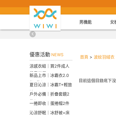
男機能
女
優惠活動
NEWS
首頁
>
波紋羽絨衣
涼感衣組｜買2件成人
兒童半價
新品上市｜冰霸衣2.0
目前這個目錄底下沒
任2件$2290
夏日沁涼｜冰霸T+輕旅
褲
戶外必備｜折疊套鏡2
件$1790
一捲即收｜蛋捲帽2件
1790
沁涼舒眠｜冰舒被+床