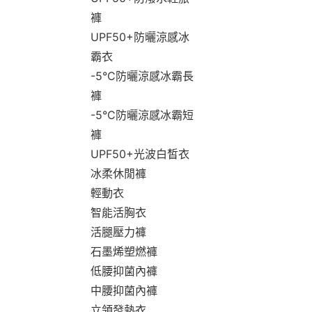
褲
UPF50+防曬涼感冰
霸衣
-5°C防曬涼感冰霸長
褲
-5°C防曬涼感冰霸短
褲
UPF50+光波白皙衣
冰柔休閒褲
輕動衣
智能活胸衣
活腿壓力褲
石墨烯塑燃褲
低腰抑菌內褲
中腰抑菌內褲
立領發熱衣