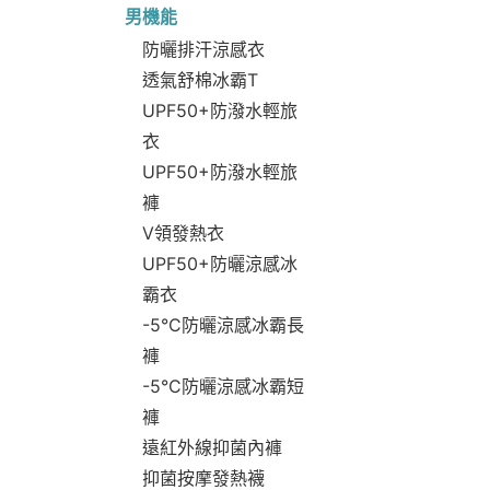
男機能
防曬排汗涼感衣
透氣舒棉冰霸T
UPF50+防潑水輕旅
衣
UPF50+防潑水輕旅
褲
V領發熱衣
UPF50+防曬涼感冰
霸衣
-5°C防曬涼感冰霸長
褲
-5°C防曬涼感冰霸短
褲
遠紅外線抑菌內褲
抑菌按摩發熱襪