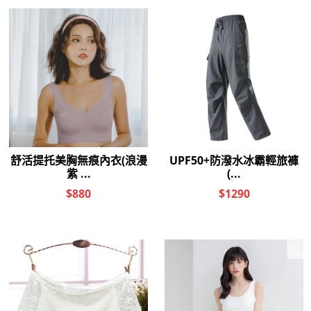
抗菌0著感內褲(霧灰藍 中性
抗菌0著感內褲(珊瑚粉 中性
S-3XL)
S-3XL)
優惠價:
250
優惠價:
250
活動價$
活動價$
215
215
選購
選購