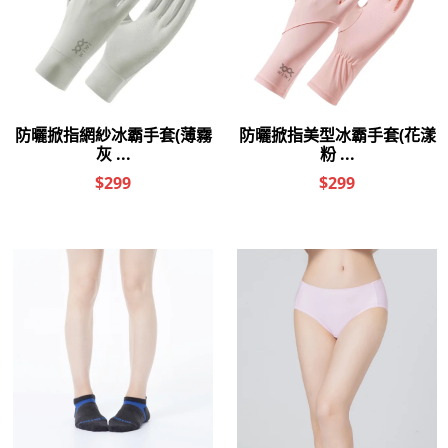
選購
已售完
親膚無痕內褲(戀愛粉 女M-
L)
優惠價:
250