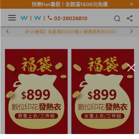
快樂Fun暑假！
全館滿1800元免運
02-26026810
【Fun暑假】全館滿$5000輸入優惠碼再折$500