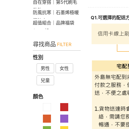
自在穿搭｜第5代刷毛
發熱Bra T
防風抗寒｜石墨烯極暖
Q1.可選擇的配送
衝鋒衣
超值組合｜品牌福袋
$599起
尋找商品
FILTER
性別
男性
女性
兒童
顏色