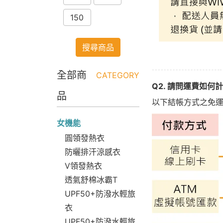
150
搜尋商品
全部商
CATEGORY
Q2. 請問運費如何
品
以下結帳方式之免
女機能
圓領發熱衣
防曬排汗涼感衣
V領發熱衣
透氣舒棉冰霸T
UPF50+防潑水輕旅
衣
UPF50+防潑水輕旅