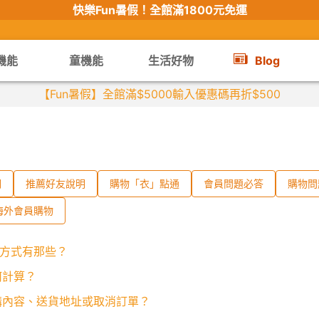
快樂Fun暑假！
全館滿1800元免運
機能
童機能
生活好物
Blog
【
明
推薦好友說明
購物「衣」點通
會員問題必答
購物問
海外會員購物
送方式有那些？
何計算？
訂購內容、送貨地址或取消訂單？