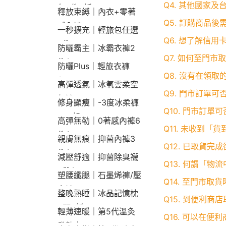
Q4. 其他國家
包2件9折
釋放束縛｜內衣+零著
Q5. 訂購商品
感內褲
一秒擴充｜輕旅包任選
Q6. 想了解信
2件2190
防曬霸主｜冰霸衣褲2
Q7. 如何至門市
件$1790
防曬Plus｜輕旅衣褲
Q8. 沒有在領
$2190
高彈透氣｜冰氧雲柔空
Q9. 門市訂單
氣褲
修身顯瘦｜-3度冰柔褲
Q10. 門市訂單
790起
高彈無勒｜0著感內褲6
Q11. 未收到「
件$1290
親膚無痕｜抑菌內褲3
Q12. 已取貨
件$790
減壓舒適｜抑菌除臭襪
Q13. 何謂「物
3雙$660
塑腰纖腿｜石墨烯褲/壓
Q14. 至門市
力褲
整晚熟睡｜冰晶記憶枕
Q15. 到便利
2顆9折
輕薄速暖｜第5代溫灸
Q16. 可以在便
發熱衣