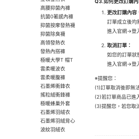
Q3.如何更改訂購
高腰抑菌內褲
更改訂購內容
抗菌0著感內褲
訂單成立後均
抑菌按摩發熱襪
進入官網→登
抑菌除臭襪
高領發熱衣
取消訂單：
發熱內搭褲
如您的訂單狀
極暖大學T 帽T
進入官網→登
雲柔暖波衣
雲柔暖腹褲
※提醒您：
石墨烯衝鋒衣
(1)訂單取消後即無
搖粒絨衝鋒褲
(2)若訂單商品已
極暖蜂巢外套
(3)提醒您，若您
石墨烯羽絨衣
石墨烯羽絨背心
波紋羽絨衣