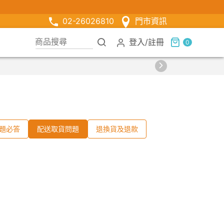
02-26026810
門市資訊
登入
/
註冊
0
限時組合】買2件涼感衣享兒童半價
題必答
配送取貨問題
退換貨及退款