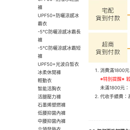
褲
UPF50+防曬涼感冰
霸衣
-5°C防曬涼感冰霸長
褲
-5°C防曬涼感冰霸短
褲
UPF50+光波白皙衣
消費滿1800
冰柔休閒褲
※特別提醒※ 
輕動衣
未滿1800元
智能活胸衣
代收手續費：
活腿壓力褲
石墨烯塑燃褲
低腰抑菌內褲
中腰抑菌內褲
立領發熱衣