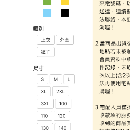
類別
上衣
外套
褲子
尺寸
S
M
L
XL
2XL
3XL
100
110
120
130
140