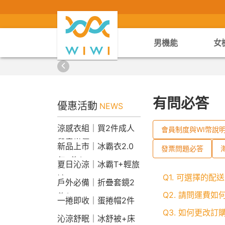
男機能
女
有問必答
優惠活動
NEWS
涼感衣組｜買2件成人
會員制度與WI幣說
兒童半價
新品上市｜冰霸衣2.0
發票問題必答
任2件$2290
夏日沁涼｜冰霸T+輕旅
Q1. 可選擇的配
褲
戶外必備｜折疊套鏡2
Q2. 請問運費如
件$1790
一捲即收｜蛋捲帽2件
Q3. 如何更改
1790
沁涼舒眠｜冰舒被+床