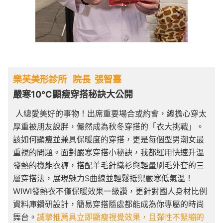
樂芙美形診所 院長 張智臺
嚴寒10°C顯瘦穿搭秘訣大公開
人總愛美好的事物！出席重要場合或約會，總擔心穿太
厚重被朋友說胖，儼然成為秋冬穿搭的「衣大挑戰」。
該如何顯瘦並兼具保暖度的穿搭，更是每個型男潮女最
重視的問題。面對嚴寒穿搭小秘訣，我都運用快速升溫
發熱的機能衣褲，搭配羊毛針織衫與輕量刷毛外套的三
層穿搭法，展現魅力S曲線並輕鬆抵禦嚴寒低氣溫！
WIWI發熱衣不僅保暖效果一級讚，更針對國人身材比例
資料庫鑽研設計，簡易穿搭隨處都能成為你專屬的時尚
舞台。
誠摯推薦具立即顯瘦視覺效果，且彈性不緊繃的