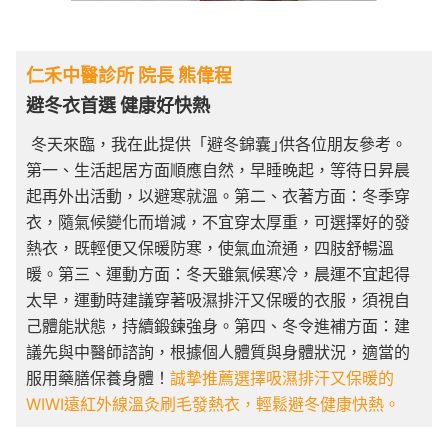
仁禾中醫診所 院長 熊偉程
避冬衣首選 健康好快熱
冬天來臨，我在此提供「避冬錦囊｣供各位朋友參考。
第一、生活起居方面順應自然，早睡晚起，等待日昇晨
起再外出活動，以避寒就溫。第二、衣著方面：冬季穿
衣，隨氣候變化而增減，不宜穿太厚重，可選擇好的發
熱衣，既輕便又保暖防寒，使氣血流通，四肢舒暢溫
暖。第三、運動方面：冬天雖氣候寒冷，晨運不宜起得
太早，運動時建議穿著吸濕排汗又保暖的衣服，須視自
己體能狀態，持續鍛鍊強身。第四、冬令進補方面：建
議先與中醫師諮詢，根據個人體質與身體狀況，適當的
服用藥膳保養身體！
誠摯推薦選擇吸濕排汗又保暖的
WIWI遠紅外線溫灸刷毛發熱衣，輕鬆避冬健康快熱。