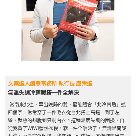
文案達人創意事務所 執行長 唐崇達
氣溫失調冷穿暖搭一件全解決
常南來北往，早出晚歸的我，最能體會「北冷南熱」這
四個字，常常穿了一件毛衣從台北搭上高鐵，到了左
營，就熱的想脫到只剩內衣。這種溫度失調的困擾，自
從我買了WIWI發熱衣後，就一件全解決了，無論是南暖