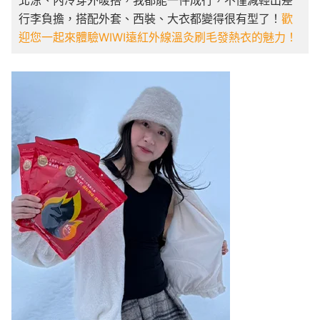
北涼、內冷穿外暖搭，我都能一件成行，不僅減輕出差
行李負擔，搭配外套、西裝、大衣都變得很有型了！
歡
迎您一起來體驗WIWI遠紅外線溫灸刷毛發熱衣的魅力！