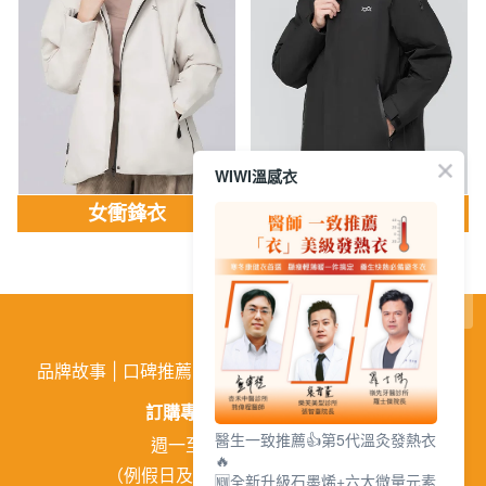
WIWI溫感衣
女衝鋒衣
男衝鋒衣
繁
│
简
品牌故事
|
口碑推薦
|
購物需知
|
活動訊息
|
企業徵才
訂購專線:
02-26026810
醫生一致推薦👍第5代溫灸發熱衣
週一至週五 9:00~18:00
🔥
（例假日及中午12:00~13:00休息）
🆕全新升級石墨烯+六大微量元素