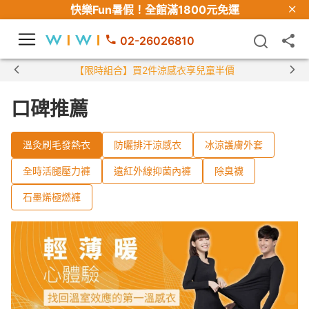
快樂Fun暑假！
全館滿1800元免運
02-26026810
【限時組合】買2件涼感衣享兒童半價
口碑推薦
溫灸刷毛發熱衣
防曬排汗涼感衣
冰涼護膚外套
全時活腿壓力褲
遠紅外線抑菌內褲
除臭襪
石墨烯極燃褲