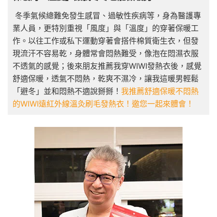
冬季氣候總難免發生感冒、過敏性疾病等，身為醫護專
業人員，更特別重視「風度」與「溫度」的穿著保暖工
作。以往工作或私下運動穿著會搭件棉質衛生衣，但發
現流汗不容易乾，身體常會悶熱難受，像泡在悶濕衣服
不透氣的感覺；後來朋友推薦我穿WIWI發熱衣後，感覺
舒適保暖，透氣不悶熱，乾爽不濕冷，讓我這暖男輕鬆
「避冬」並和悶熱不適說掰掰！
我推薦舒適保暖不悶熱
的WIWI遠紅外線溫灸刷毛發熱衣！邀您一起來體會！