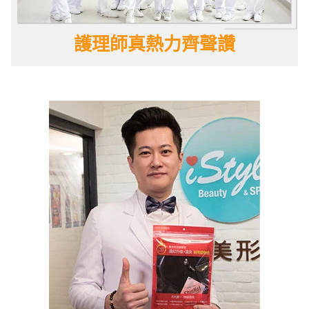
護理師真熱力齊聲讚