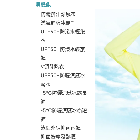
男機能
防曬排汗涼感衣
透氣舒棉冰霸T
UPF50+防潑水輕旅
衣
UPF50+防潑水輕旅
褲
V領發熱衣
UPF50+防曬涼感冰
霸衣
-5°C防曬涼感冰霸長
褲
-5°C防曬涼感冰霸短
褲
遠紅外線抑菌內褲
抑菌按摩發熱襪