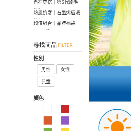
自在穿搭｜第5代刷毛
發熱Bra T
防風抗寒｜石墨烯極暖
衝鋒衣
超值組合｜品牌福袋
$599起
尋找商品
FILTER
性別
男性
女性
兒童
顏色