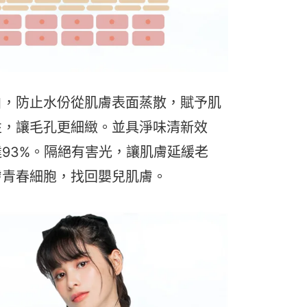
白，防止水份從肌膚表面蒸散，賦予肌
性，讓毛孔更細緻。並具淨味清新效
93%。
隔絕有害光，讓肌膚延緩老
膚青春細胞，找回嬰兒肌膚。