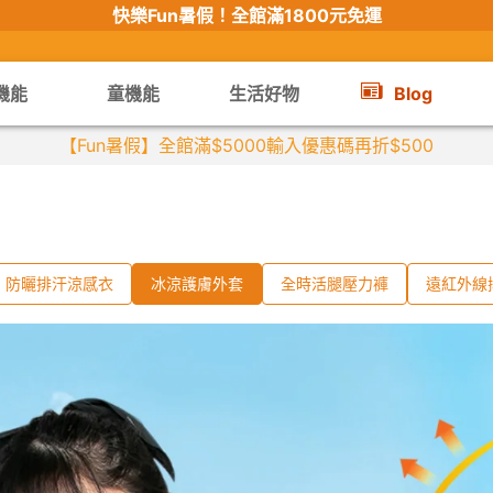
快樂Fun暑假！
全館滿1800元免運
機能
童機能
生活好物
Blog
【限時組合】買2件涼感衣享兒童半價
防曬排汗涼感衣
冰涼護膚外套
全時活腿壓力褲
遠紅外線