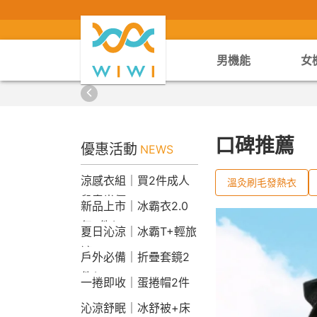
男機能
女
口碑推薦
優惠活動
NEWS
涼感衣組｜買2件成人
溫灸刷毛發熱衣
兒童半價
新品上市｜冰霸衣2.0
任2件$2290
夏日沁涼｜冰霸T+輕旅
褲
戶外必備｜折疊套鏡2
件$1790
一捲即收｜蛋捲帽2件
1790
沁涼舒眠｜冰舒被+床