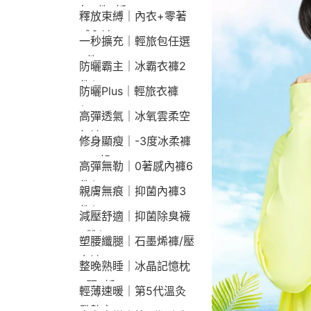
包2件9折
釋放束縛｜內衣+零著
感內褲
一秒擴充｜輕旅包任選
2件2190
防曬霸主｜冰霸衣褲2
件$1790
防曬Plus｜輕旅衣褲
$2190
高彈透氣｜冰氧雲柔空
氣褲
修身顯瘦｜-3度冰柔褲
790起
高彈無勒｜0著感內褲6
件$1290
親膚無痕｜抑菌內褲3
件$790
減壓舒適｜抑菌除臭襪
3雙$660
塑腰纖腿｜石墨烯褲/壓
力褲
整晚熟睡｜冰晶記憶枕
2顆9折
輕薄速暖｜第5代溫灸
發熱衣