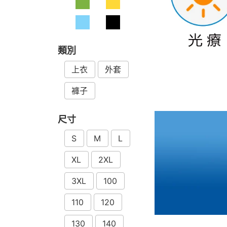
類別
上衣
外套
褲子
尺寸
S
M
L
XL
2XL
3XL
100
110
120
130
140