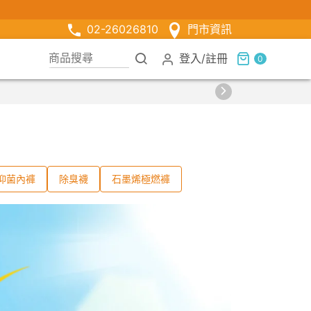
02-26026810
門市資訊
登入
/
註冊
0
抑菌內褲
除臭襪
石墨烯極燃褲