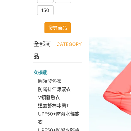
150
搜尋商品
全部商
CATEGORY
品
女機能
圓領發熱衣
防曬排汗涼感衣
V領發熱衣
透氣舒棉冰霸T
UPF50+防潑水輕旅
衣
UPF50+防潑水輕旅