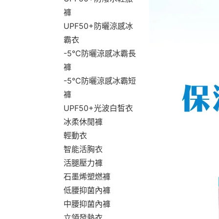
褲
UPF50+防曬涼感冰
霸衣
-5°C防曬涼感冰霸長
褲
-5°C防曬涼感冰霸短
褲
UPF50+光波白皙衣
冰柔休閒褲
輕動衣
智能活胸衣
活腿壓力褲
石墨烯塑燃褲
低腰抑菌內褲
中腰抑菌內褲
立領發熱衣