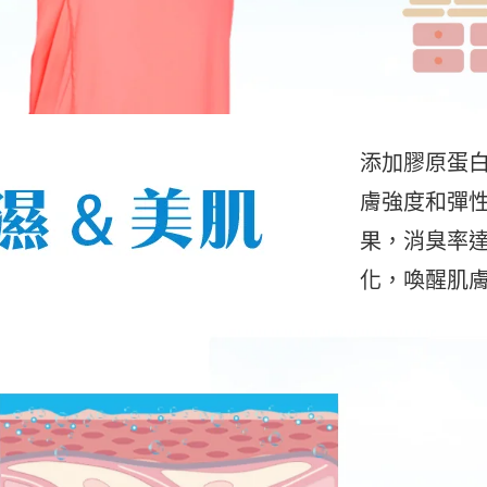
添加膠原蛋
膚強度和彈
果，消臭率達
化，喚醒肌