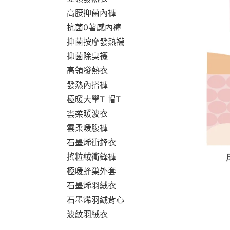
高腰抑菌內褲
抗菌0著感內褲
抑菌按摩發熱襪
抑菌除臭襪
高領發熱衣
發熱內搭褲
極暖大學T 帽T
雲柔暖波衣
雲柔暖腹褲
石墨烯衝鋒衣
搖粒絨衝鋒褲
極暖蜂巢外套
石墨烯羽絨衣
石墨烯羽絨背心
波紋羽絨衣