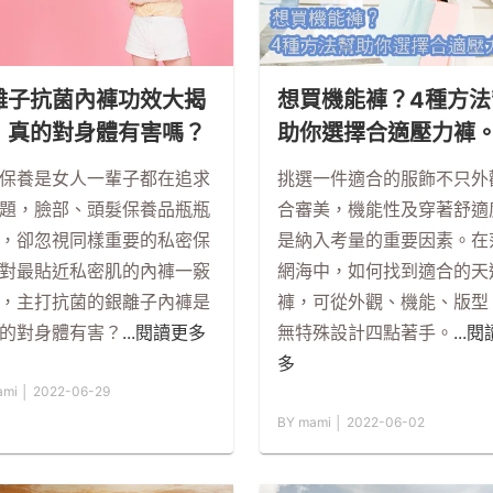
離子抗菌內褲功效大揭
想買機能褲？4種方法
！真的對身體有害嗎？
助你選擇合適壓力褲
保養是女人一輩子都在追求
挑選一件適合的服飾不只外
題，臉部、頭髮保養品瓶瓶
合審美，機能性及穿著舒適
，卻忽視同樣重要的私密保
是納入考量的重要因素。在
對最貼近私密肌的內褲一竅
網海中，如何找到適合的天
，主打抗菌的銀離子內褲是
褲，可從外觀、機能、版型
的對身體有害？
...閱讀更多
無特殊設計四點著手。
...
多
ami │ 2022-06-29
BY mami │ 2022-06-02