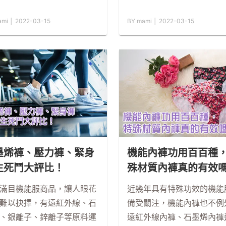
ami │ 2022-03-15
BY mami │ 2022-03-15
墨烯褲、壓力褲、緊身
機能內褲功用百百種
生死鬥大評比！
殊材質內褲真的有效
滿目機能服商品，讓人眼花
近幾年具有特殊功效的機能
難以抉擇，有遠紅外線、石
備受關注，機能內褲也不例
、銀離子、鋅離子等原料運
遠紅外線內褲、石墨烯內褲