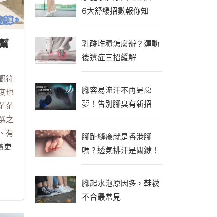
6大舒緩招數報你知
幫
乳酸堆積怎麼辦？運動
後遺症三招緩解
。
觀符
腳容易流汗不再是惡
度也
夢！吿別腳臭有新招
茫茫
選之
、有
腳趾縫癢就是香港腳
閱讀更
嗎？透氣排汗是關鍵！
腳起水泡原因多，鞋襪
不合最常見