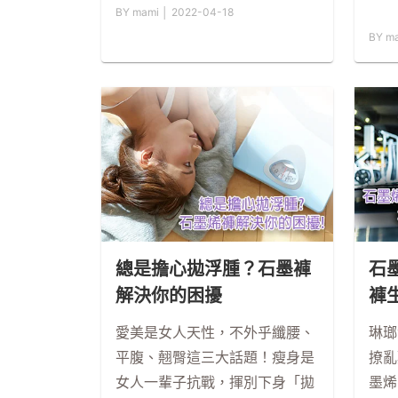
BY mami │ 2022-04-18
BY m
總是擔心拋浮腫？石墨褲
石
解決你的困擾
褲
愛美是女人天性，不外乎纖腰、
琳瑯
平腹、翹臀這三大話題！瘦身是
撩亂
女人一輩子抗戰，揮別下身「拋
墨烯