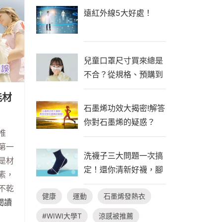
遠紅外線5大好處！
兒童口罩尺寸買來總是
不合？從規格、預購到
自製一次看懂！
能材
石墨烯功效大揭密!解答
你對石墨烯的疑惑？
推
第一
洗襪子三大問題一次搞
是材
定！還你清新好襪，腳
素，
臭不隨行
不乾
健康
運動
石墨烯發熱衣
.閱讀
#WIWI大學T
涼感被推薦