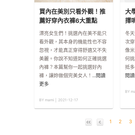
大
買內在美別只看外觀！推
擇
薦好穿內衣褲6大重點
冬天
漂亮女生們！挑選內在美不能只
次穿
看外觀，其本身的機能性也不容
像米
忽視，才能真正穿得舒適又不失
何挑
美麗。你說不知道如何正確挑選
抵多
內褲？本篇幫你一起挑選好內
閱讀
褲，讓妳做個完美女人！
...閱讀
更多
BY ma
BY mami │ 2021-12-17
1
2
3