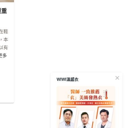
很重
在鞋
，本
以有
讀更多
WIWI溫感衣