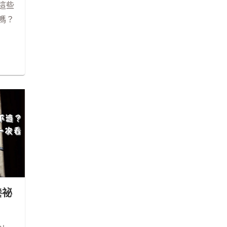
這些
嗎？
養祕