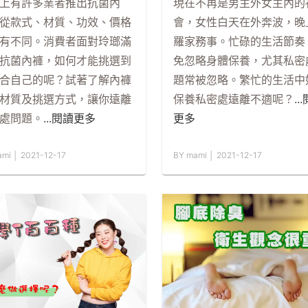
上有許多業者推出抗菌內
現在不再是男主外女主內的
從款式、材質、功效、價格
會，女性白天在外奔波，晚
有不同。消費者面對玲瑯滿
羅家務事。忙碌的生活節奏
抗菌內褲，如何才能挑選到
免忽略身體保養，尤其私密
合自己的呢？試著了解內褲
題常被忽略。繁忙的生活中
材質及挑選方式，讓你遠離
保養私密處遠離不適呢？
..
處問題。
...閱讀更多
更多
mi │ 2021-12-17
BY mami │ 2021-12-17