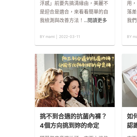
浮感」前要先搞清緣由，美麗不
用，
是迎合是適合，來看看簡單的自
落差
我檢測與改善方法！
...閱讀更多
我們
BY mami │ 2022-03-11
BY ma
挑不到合適的抗菌內褲？
如
4個方向挑到妳的命定
認
褲！