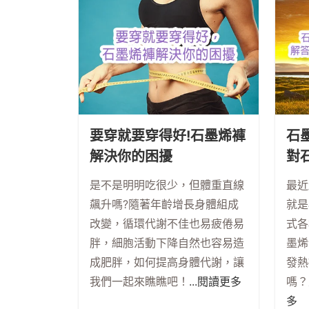
要穿就要穿得好!石墨烯褲
石
解決你的困擾
對
是不是明明吃很少，但體重直線
最近
飆升嗎?隨著年齡增長身體組成
就是
改變，循環代謝不佳也易疲倦易
式各
胖，細胞活動下降自然也容易造
墨烯
成肥胖，如何提高身體代謝，讓
發熱
我們一起來瞧瞧吧！
...閱讀更多
嗎？
多