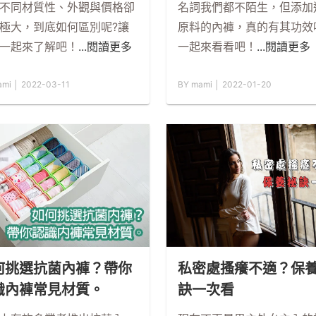
不同材質性、外觀與價格卻
名詞我們都不陌生，但添加
極大，到底如何區別呢?讓
原料的內褲，真的有其功效
一起來了解吧！
...閱讀更多
一起來看看吧！
...閱讀更多
mi │ 2022-03-11
BY mami │ 2022-01-20
何挑選抗菌內褲？帶你
私密處搔癢不適？保
識內褲常見材質。
訣一次看