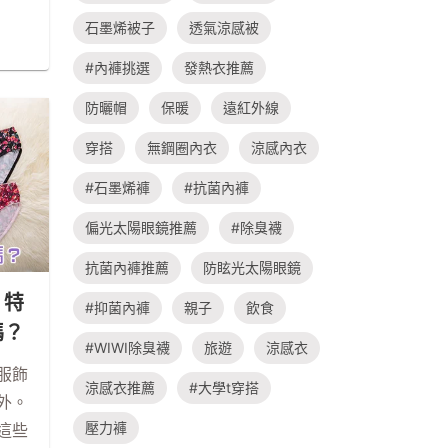
石墨烯被子
透氣涼感被
#內褲挑選
發熱衣推薦
防曬帽
保暖
遠紅外線
穿搭
無鋼圈內衣
涼感內衣
#石墨烯褲
#抗菌內褲
偏光太陽眼鏡推薦
#除臭襪
抗菌內褲推薦
防眩光太陽眼鏡
，特
#抑菌內褲
親子
飲食
嗎？
#WIWI除臭襪
旅遊
涼感衣
服飾
涼感衣推薦
#大學t穿搭
外。
壓力褲
這些