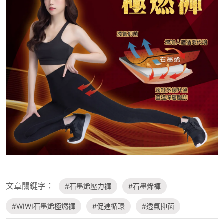
文章關鍵字：
#石墨烯壓力褲
#石墨烯褲
#WIWI石墨烯極燃褲
#促進循環
#透氣抑菌