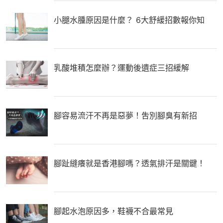
小腿水腫原因是什麼？ 6大舒緩招數報你知
乳酸堆積怎麼辦？運動後遺症三招緩解
腳容易流汗不再是惡夢！吿別腳臭有新招
腳趾縫癢就是香港腳嗎？透氣排汗是關鍵！
腳起水泡原因多，鞋襪不合最常見