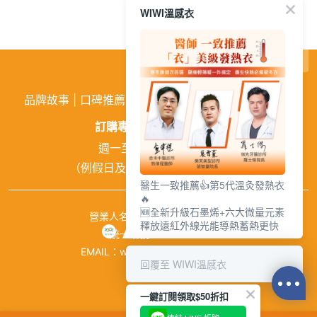
WIWI溫感衣
繁
│
简
品牌故事
|
口碑推薦
|
購物需知
|
活動訊息
|
企業徵才
訂購專線:
02-26026810
週一至週五 9:00~18:00
（例假日及中午12:00~13:00休息）
醫生一致推薦👍第5代溫灸發熱衣
🔥
🆕全新升級石墨烯+六大微量元素
營業人名稱：興濠企業有限公司
釋放遠紅外線光能導熱蓄熱更快
統一編號：84941651
EMAIL：wiwishop168@gmail.com
回覆至 WIWI溫感衣
©wiwi.com
一鍵訂閱領取$50折扣