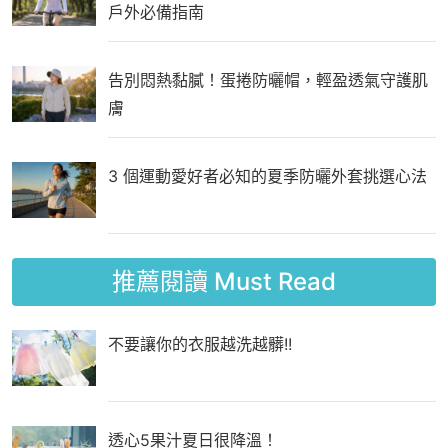
戶外必備指南
告別悶熱黏膩！蛋捲防曬帽，輕盈透氣守護肌
膚
3 個運動愛好者必知的夏季防曬外套挑選心法
推薦閱讀
Must Read
不要讓你的衣服越洗越髒!!
透心5果汁夏日很降溫！