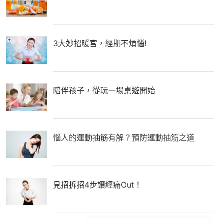
3大妙招暖宮，經期不煩惱!
陪伴孩子，從玩一場桌遊開始
惱人的運動抽筋有解？預防運動抽筋之道
見招拆招4步讓經痛Out！