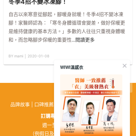
冬季4招不變冰凍腳！
自古以來寒意從腳起，腳暖身就暖！冬季4招不變冰凍
腳！家醫師認為：「寒冬身體循環會變差，做好保暖更
是維持健康的基本方法。」多數的人往往只重視身體暖
和，而忽略腳步保暖的重要性
...閱讀更多
BY mami │ 2020-01-08
WIWI溫感衣
繁
│
简
品牌故事
|
口碑推薦
|
購物需知
|
活動訊息
|
企業徵才
訂購專線:
02-26026810
週一至週五 9:00~18:00
（例假日及中午12:00~13:00休息）