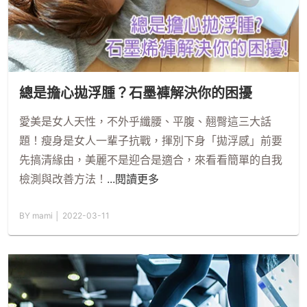
總是擔心拋浮腫？石墨褲解決你的困擾
愛美是女人天性，不外乎纖腰、平腹、翹臀這三大話
題！瘦身是女人一輩子抗戰，揮別下身「拋浮感」前要
先搞清緣由，美麗不是迎合是適合，來看看簡單的自我
檢測與改善方法！
...閱讀更多
BY mami │ 2022-03-11