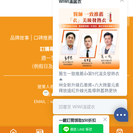
WIWI溫感衣
繁
│
简
品牌故事
|
口碑推薦
|
購物需知
|
活動訊息
|
企業徵才
訂購專線:
02-26026810
週一至週五 9:00~18:00
（例假日及中午12:00~13:00休息）
醫生一致推薦👍第5代溫灸發熱衣
🔥
🆕全新升級石墨烯+六大微量元素
營業人名稱：興濠企業有限公司
釋放遠紅外線光能導熱蓄熱更快
統一編號：84941651
EMAIL：wiwishop168@gmail.com
回覆至 WIWI溫感衣
©wiwi.com
一鍵訂閱領取$50折扣
連結 LINE 帳號