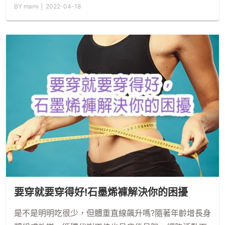
BY mami │ 2022-04-18
要穿就要穿得好!石墨烯褲解決你的困擾
是不是明明吃很少，但體重直線飆升嗎?隨著年齡增長身