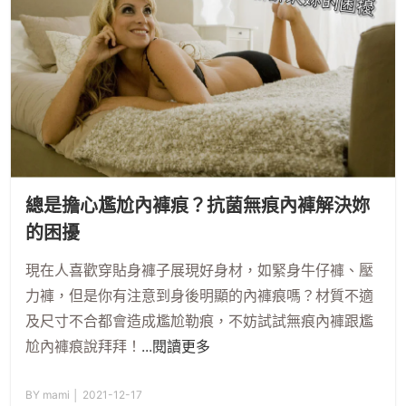
總是擔心尷尬內褲痕？抗菌無痕內褲解決妳
的困擾
現在人喜歡穿貼身褲子展現好身材，如緊身牛仔褲、壓
力褲，但是你有注意到身後明顯的內褲痕嗎？材質不適
及尺寸不合都會造成尷尬勒痕，不妨試試無痕內褲跟尷
尬內褲痕說拜拜！
...閱讀更多
BY mami │ 2021-12-17