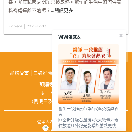
養，尤其私密處問題常被忽略。繁忙的生活中如何保養
私密處遠離不適呢？
...閱讀更多
BY mami │ 2021-12-17
WIWI溫感衣
繁
│
简
品牌故事
|
口碑推薦
|
購物需知
|
活動訊息
|
企業徵才
訂購專線:
02-26026810
週一至週五 9:00~18:00
（例假日及中午12:00~13:00休息）
醫生一致推薦👍第5代溫灸發熱衣
🔥
🆕全新升級石墨烯+六大微量元素
營業人名稱：興濠企業有限公司
釋放遠紅外線光能導熱蓄熱更快
統一編號：84941651