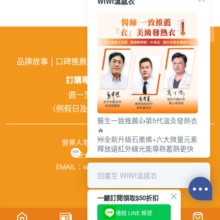
WIWI溫感衣
繁
│
简
品牌故事
|
口碑推薦
|
購物需知
|
活動訊息
|
企業徵才
訂購專線:
02-26026810
週一至週五 9:00~18:00
（例假日及中午12:00~13:00休息）
醫生一致推薦👍第5代溫灸發熱衣
🔥
🆕全新升級石墨烯+六大微量元素
營業人名稱：興濠企業有限公司
釋放遠紅外線光能導熱蓄熱更快
統一編號：84941651
EMAIL：wiwishop168@gmail.com
回覆至 WIWI溫感衣
©wiwi.com
一鍵訂閱領取$50折扣
連結 LINE 帳號