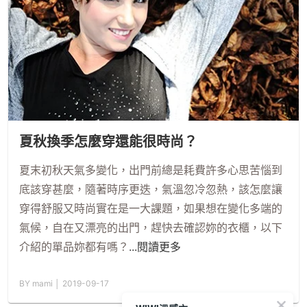
夏秋換季怎麼穿還能很時尚？
夏末初秋天氣多變化，出門前總是耗費許多心思苦惱到
底該穿甚麼，隨著時序更迭，氣溫忽冷忽熱，該怎麼讓
穿得舒服又時尚實在是一大課題，如果想在變化多端的
氣候，自在又漂亮的出門，趕快去確認妳的衣櫃，以下
介紹的單品妳都有嗎？
...閱讀更多
BY mami │ 2019-09-17