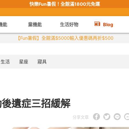
快樂Fun暑假！
全館滿1800元免運
機能
童機能
生活好物
Blog
【限時組合】買2件涼感衣享兒童半價
生活
星座
寢具
動後遺症三招緩解
分享文章