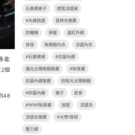
石墨烯被子
透氣涼感被
#內褲挑選
發熱衣推薦
防曬帽
保暖
遠紅外線
穿搭
無鋼圈內衣
涼感內衣
#石墨烯褲
#抗菌內褲
多能
偏光太陽眼鏡推薦
#除臭襪
2個
抗菌內褲推薦
防眩光太陽眼鏡
#抑菌內褲
親子
飲食
48
#WIWI除臭襪
旅遊
涼感衣
涼感衣推薦
#大學t穿搭
壓力褲