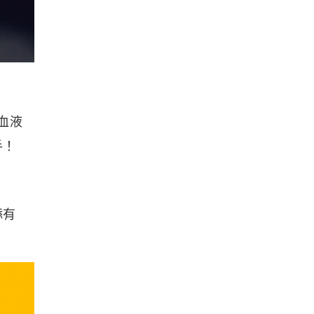
血液
手！
添有