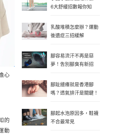
6大舒緩招數報你知
乳酸堆積怎麼辦？運動
後遺症三招緩解
腳容易流汗不再是惡
夢！吿別腳臭有新招
擔心
腳趾縫癢就是香港腳
嗎？透氣排汗是關鍵！
腳起水泡原因多，鞋襪
知的
不合最常見
運動