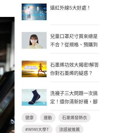
遠紅外線5大好處！
兒童口罩尺寸買來總是
不合？從規格、預購到
自製一次看懂！
石墨烯功效大揭密!解答
你對石墨烯的疑惑？
洗襪子三大問題一次搞
定！還你清新好襪，腳
臭不隨行
健康
運動
石墨烯發熱衣
#WIWI大學T
涼感被推薦