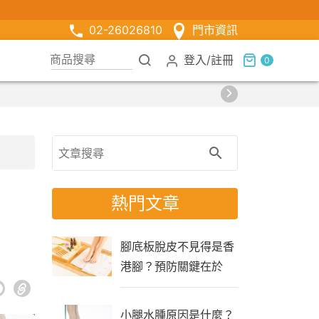
02-26026810
門市資訊
登入
/
註冊
0
熱門文章
腳底板脫皮不見得是香
港腳？預防關鍵在於
「生活習慣」
小腿水腫原因是什麼？