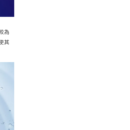
較為
使其