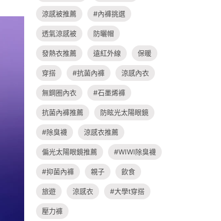
涼感被推薦
#內褲挑選
透氣涼感被
防曬帽
發熱衣推薦
遠紅外線
保暖
穿搭
#抗菌內褲
涼感內衣
無鋼圈內衣
#石墨烯褲
抗菌內褲推薦
防眩光太陽眼鏡
#除臭襪
涼感衣推薦
偏光太陽眼鏡推薦
#WIWI除臭襪
#抑菌內褲
親子
飲食
旅遊
涼感衣
#大學t穿搭
壓力褲