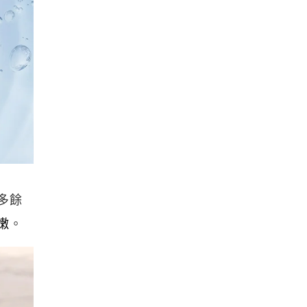
多餘
嫩
。