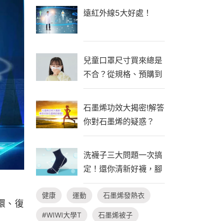
遠紅外線5大好處！
兒童口罩尺寸買來總是
不合？從規格、預購到
自製一次看懂！
石墨烯功效大揭密!解答
你對石墨烯的疑惑？
洗襪子三大問題一次搞
定！還你清新好襪，腳
臭不隨行
健康
運動
石墨烯發熱衣
環、復
#WIWI大學T
石墨烯被子