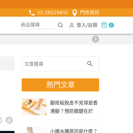
02-26026810
門市資訊
登入
/
註冊
0
熱門文章
腳底板脫皮不見得是香
港腳？預防關鍵在於
「生活習慣」
小腿水腫原因是什麼？