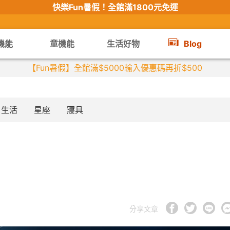
快樂Fun暑假！
全館滿1800元免運
機能
童機能
生活好物
Blog
【限時組合】買2件涼感衣享兒童半價
生活
星座
寢具
分享文章