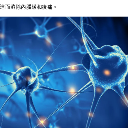
進而
消除內腫緩和痠痛
。