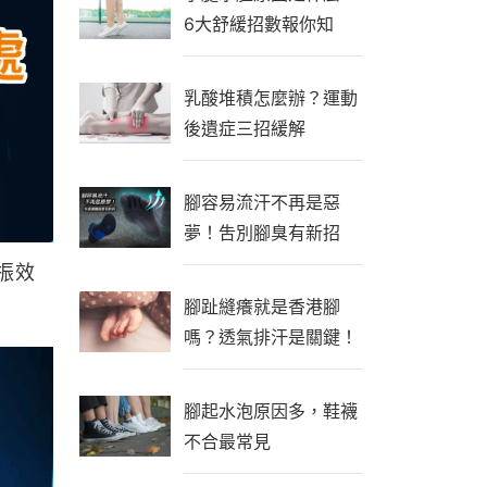
6大舒緩招數報你知
乳酸堆積怎麼辦？運動
後遺症三招緩解
腳容易流汗不再是惡
夢！吿別腳臭有新招
振效
腳趾縫癢就是香港腳
嗎？透氣排汗是關鍵！
腳起水泡原因多，鞋襪
不合最常見