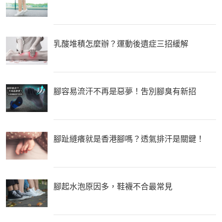
乳酸堆積怎麼辦？運動後遺症三招緩解
腳容易流汗不再是惡夢！吿別腳臭有新招
腳趾縫癢就是香港腳嗎？透氣排汗是關鍵！
腳起水泡原因多，鞋襪不合最常見