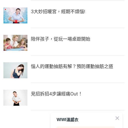
3大妙招暖宮，經期不煩惱!
陪伴孩子，從玩一場桌遊開始
惱人的運動抽筋有解？預防運動抽筋之道
見招拆招4步讓經痛Out！
WIWI溫感衣