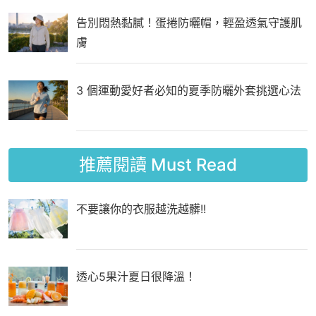
告別悶熱黏膩！蛋捲防曬帽，輕盈透氣守護肌
膚
3 個運動愛好者必知的夏季防曬外套挑選心法
推薦閱讀
Must Read
不要讓你的衣服越洗越髒!!
透心5果汁夏日很降溫！