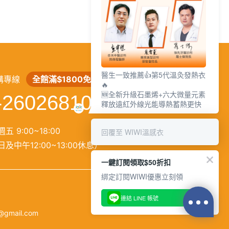
繁
│
简
醫生一致推薦👍第5代溫灸發熱衣
購專線
全館滿$1800免運
🔥
🆕全新升級石墨烯+六大微量元素
-26026810
釋放遠紅外線光能導熱蓄熱更快
五 9:00~18:00
回覆至 WIWI溫感衣
及中午12:00~13:00休息）
一鍵訂閱領取$50折扣
綁定訂閱WIWI優惠立刻領
連結 LINE 帳號
@gmail.com