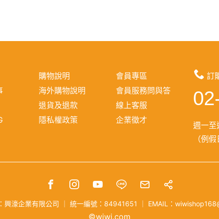
購物說明
會員專區
訂
事
海外購物說明
會員服務問與答
02
報
退貨及退款
線上客服
G
隱私權政策
企業徵才
週一至週
（例假日
：興濠企業有限公司
｜
統一編號：84941651
｜
EMAIL：wiwishop168
©wiwi.com