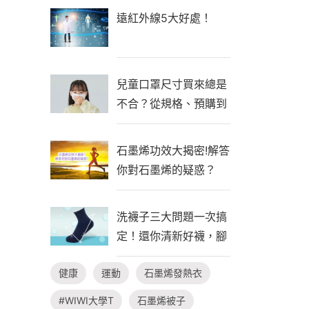
遠紅外線5大好處！
兒童口罩尺寸買來總是
不合？從規格、預購到
自製一次看懂！
石墨烯功效大揭密!解答
你對石墨烯的疑惑？
洗襪子三大問題一次搞
定！還你清新好襪，腳
臭不隨行
健康
運動
石墨烯發熱衣
#WIWI大學T
石墨烯被子