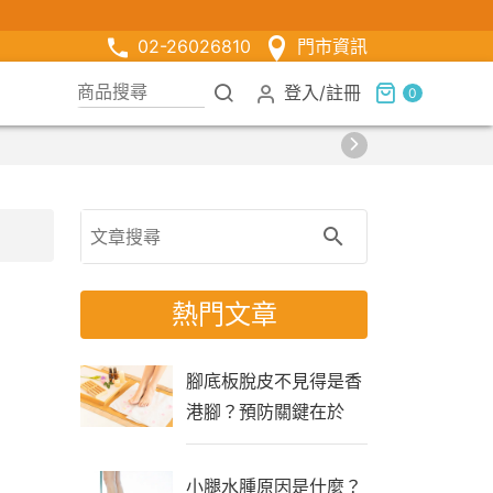
02-26026810
門市資訊
登入
/
註冊
0
熱門文章
腳底板脫皮不見得是香
港腳？預防關鍵在於
「生活習慣」
小腿水腫原因是什麼？