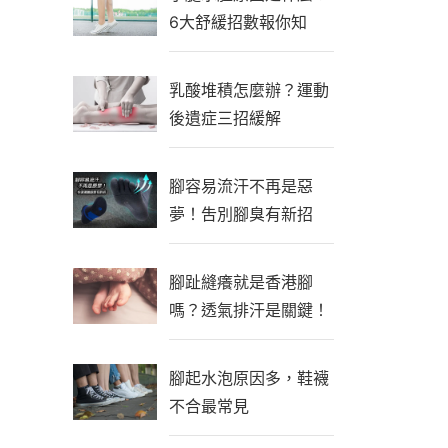
6大舒緩招數報你知
乳酸堆積怎麼辦？運動
後遺症三招緩解
腳容易流汗不再是惡
夢！吿別腳臭有新招
腳趾縫癢就是香港腳
嗎？透氣排汗是關鍵！
腳起水泡原因多，鞋襪
不合最常見