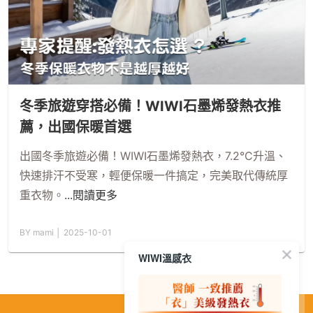
冬季旅遊穿搭必備！WIWI石墨烯發熱衣推
薦，出國保暖首選
出國冬季旅遊必備！WIWI石墨烯發熱衣，7.2°C升溫、
快速排汗不受寒，輕便保暖一件搞定，完美取代傳統厚
重衣物。
...閱讀更多
BY mami │ 2025-10-01
WIWI溫感衣
繁
│
简