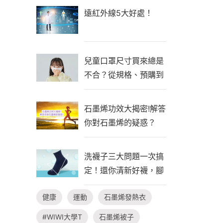
遠紅外線5大好處！
兒童口罩尺寸買來總是
不合？從規格、預購到
自製一次看懂！
石墨烯功效大揭密!解答
你對石墨烯的疑惑？
洗襪子三大問題一次搞
定！還你清新好襪，腳
臭不隨行
健康
運動
石墨烯發熱衣
#WIWI大學T
石墨烯被子