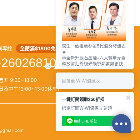
繁
│
简
醫生一致推薦👍第5代溫灸發熱衣
購專線
全館滿$1800免運
🔥
🆕全新升級石墨烯+六大微量元素
-26026810
釋放遠紅外線光能導熱蓄熱更快
五 9:00~18:00
回覆至 WIWI溫感衣
及中午12:00~13:00休息）
一鍵訂閱領取$50折扣
綁定訂閱WIWI優惠立刻領
連結 LINE 帳號
@gmail.com