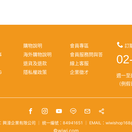
購物說明
會員專區
訂
事
海外購物說明
會員服務問與答
02
報
退貨及退款
線上客服
G
隱私權政策
企業徵才
週一至週
（例假日
：興濠企業有限公司
｜
統一編號：84941651
｜
EMAIL：wiwishop168
©wiwi.com