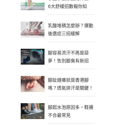
6大舒緩招數報你知
乳酸堆積怎麼辦？運動
後遺症三招緩解
腳容易流汗不再是惡
夢！吿別腳臭有新招
腳趾縫癢就是香港腳
嗎？透氣排汗是關鍵！
腳起水泡原因多，鞋襪
不合最常見