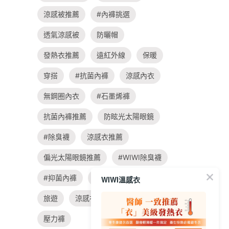
涼感被推薦
#內褲挑選
透氣涼感被
防曬帽
發熱衣推薦
遠紅外線
保暖
穿搭
#抗菌內褲
涼感內衣
無鋼圈內衣
#石墨烯褲
抗菌內褲推薦
防眩光太陽眼鏡
#除臭襪
涼感衣推薦
偏光太陽眼鏡推薦
#WIWI除臭襪
#抑菌內褲
親子
飲食
WIWI溫感衣
旅遊
涼感衣
#大學t穿搭
壓力褲