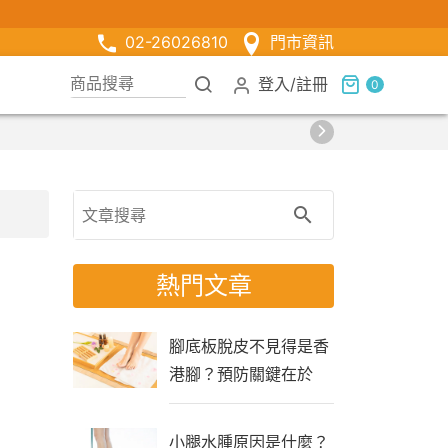
02-26026810
門市資訊
登入
/
註冊
0
熱門文章
腳底板脫皮不見得是香
港腳？預防關鍵在於
「生活習慣」
小腿水腫原因是什麼？