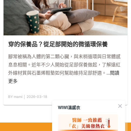
穿的保養品？從足部開始的微循環保養
腳常被稱為人體的第二顆心臟，與末梢循環與日常體感
息息相關。近年不少人開始從足部保養做起，了解遠紅
外線材質與石墨烯鞋墊如何幫助維持足部舒適。
...閱讀
更多
BY mami │ 2026-03-18
WIWI溫感衣
繁
│
简