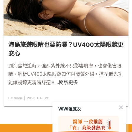
海島旅遊眼睛也要防曬？UV400太陽眼鏡更
安心
到海島旅遊時，強烈紫外線不只影響肌膚，也會傷害眼
睛。解析UV400太陽眼鏡如何阻隔紫外線，搭配偏光功
能讓視線更清晰舒適。
...閱讀更多
BY mami │ 2026-04-09
WIWI溫感衣
繁
│
简