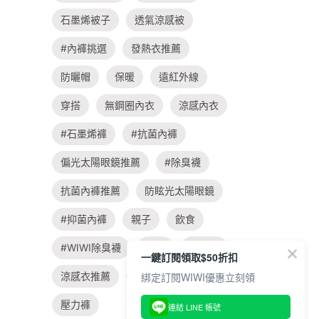
石墨烯被子
透氣涼感被
#內褲挑選
發熱衣推薦
防曬帽
保暖
遠紅外線
穿搭
無鋼圈內衣
涼感內衣
#石墨烯褲
#抗菌內褲
偏光太陽眼鏡推薦
#除臭襪
抗菌內褲推薦
防眩光太陽眼鏡
#抑菌內褲
親子
飲食
#WIWI除臭襪
旅遊
涼感衣
一鍵訂閱領取$50折扣
涼感衣推薦
#大學t穿搭
綁定訂閱WIWI優惠立刻領
壓力褲
連結 LINE 帳號