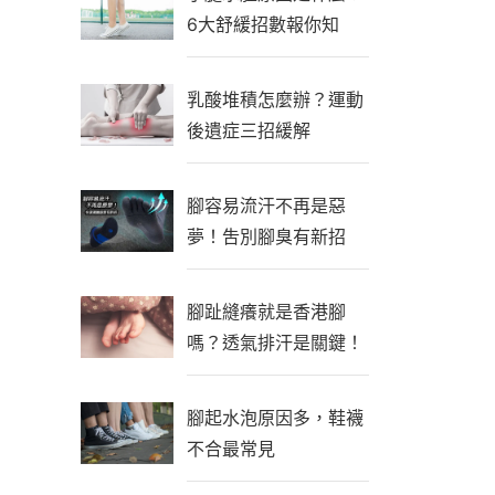
6大舒緩招數報你知
乳酸堆積怎麼辦？運動
後遺症三招緩解
腳容易流汗不再是惡
夢！吿別腳臭有新招
腳趾縫癢就是香港腳
嗎？透氣排汗是關鍵！
腳起水泡原因多，鞋襪
不合最常見