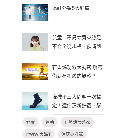
遠紅外線5大好處！
兒童口罩尺寸買來總是
不合？從規格、預購到
自製一次看懂！
石墨烯功效大揭密!解答
你對石墨烯的疑惑？
洗襪子三大問題一次搞
定！還你清新好襪，腳
臭不隨行
健康
運動
石墨烯發熱衣
#WIWI大學T
涼感被推薦