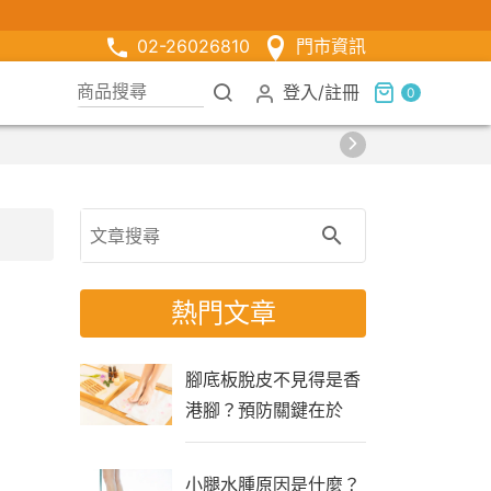
02-26026810
門市資訊
登入
/
註冊
0
熱門文章
腳底板脫皮不見得是香
港腳？預防關鍵在於
「生活習慣」
小腿水腫原因是什麼？