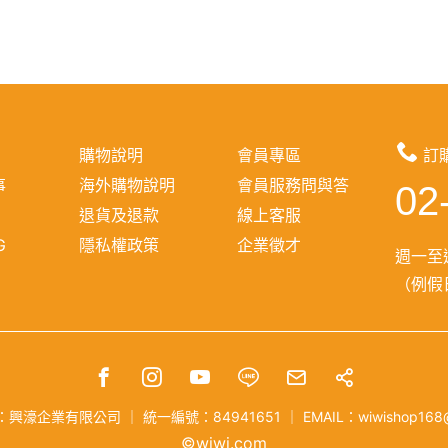
購物說明
會員專區
訂
事
海外購物說明
會員服務問與答
02
報
退貨及退款
線上客服
G
隱私權政策
企業徵才
週一至週
（例假日
：興濠企業有限公司
｜
統一編號：84941651
｜
EMAIL：wiwishop168
©wiwi.com