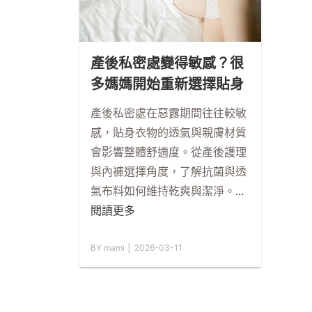
產後私密處變得敏感？很
多媽媽開始重新選擇貼身
衣物
產後私密處在惡露期間往往較敏
感，貼身衣物的透氣與親膚材質
會影響整體舒適度。從產後護理
與內褲選擇角度，了解抗菌與透
氣布料如何維持乾爽與潔淨。
...
閱讀更多
BY mami │ 2026-03-11