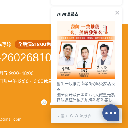
WIWI溫感衣
繁
│
简
購專線
全館滿$1800免運
-26026810
五 9:00~18:00
及中午12:00~13:00休息）
醫生一致推薦👍第5代溫灸發熱衣
🔥
🆕全新升級石墨烯+六大微量元素
釋放遠紅外線光能導熱蓄熱更快
回覆至 WIWI溫感衣
@gmail.com