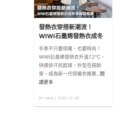
發熱衣穿搭新潮流！
WIWI石墨烯發熱衣成冬
季服裝推薦
冬季不只要保暖，也要時尚！
WIWI石墨烯發熱衣升溫7.2°C、
快速排汗抗起球，外型百搭耐
穿，成為新一代保暖衣推薦
...閱
讀更多
BY mami │ 2025-10-08