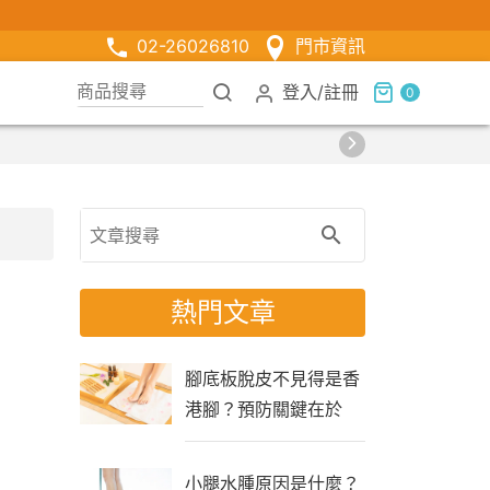
02-26026810
門市資訊
登入
/
註冊
0
熱門文章
腳底板脫皮不見得是香
港腳？預防關鍵在於
「生活習慣」
小腿水腫原因是什麼？