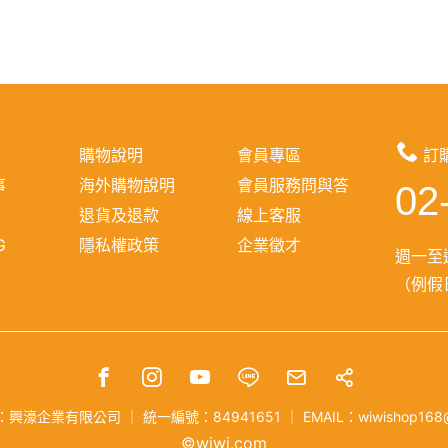
購物說明
會員專區
訂
事
海外購物說明
會員服務問與答
02
報
退貨及退款
線上客服
G
隱私權政策
企業徵才
週一至週
（例假日
：興濠企業有限公司
｜
統一編號：84941651
｜
EMAIL：wiwishop168
©wiwi.com