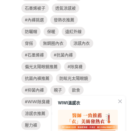
石墨烯被子
透氣涼感被
#內褲挑選
發熱衣推薦
防曬帽
保暖
遠紅外線
穿搭
無鋼圈內衣
涼感內衣
#石墨烯褲
#抗菌內褲
偏光太陽眼鏡推薦
#除臭襪
抗菌內褲推薦
防眩光太陽眼鏡
#抑菌內褲
親子
飲食
#WIWI除臭襪
旅遊
涼感衣
WIWI溫感衣
涼感衣推薦
#大學t穿搭
壓力褲