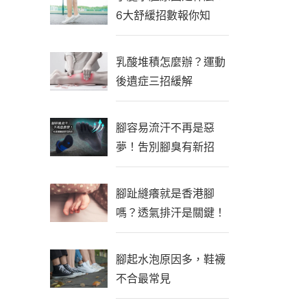
6大舒緩招數報你知
乳酸堆積怎麼辦？運動
後遺症三招緩解
腳容易流汗不再是惡
夢！吿別腳臭有新招
腳趾縫癢就是香港腳
嗎？透氣排汗是關鍵！
腳起水泡原因多，鞋襪
不合最常見