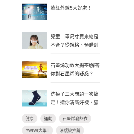
遠紅外線5大好處！
兒童口罩尺寸買來總是
不合？從規格、預購到
自製一次看懂！
石墨烯功效大揭密!解答
你對石墨烯的疑惑？
洗襪子三大問題一次搞
定！還你清新好襪，腳
臭不隨行
健康
運動
石墨烯發熱衣
#WIWI大學T
涼感被推薦