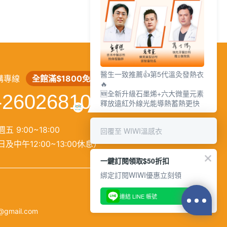
繁
│
简
醫生一致推薦👍第5代溫灸發熱衣
購專線
全館滿$1800免運
🔥
🆕全新升級石墨烯+六大微量元素
-26026810
釋放遠紅外線光能導熱蓄熱更快
五 9:00~18:00
回覆至 WIWI溫感衣
及中午12:00~13:00休息）
一鍵訂閱領取$50折扣
綁定訂閱WIWI優惠立刻領
連結 LINE 帳號
@gmail.com