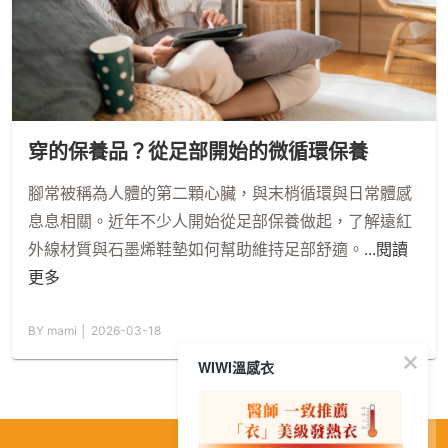
穿的保養品？從足部開始的微循環保養
腳常被稱為人體的第二顆心臟，與末梢循環與日常體感
息息相關。近年不少人開始從足部保養做起，了解遠紅
外線材質與石墨烯鞋墊如何幫助維持足部舒適。
...閱讀
更多
BY mami │ 2026-03-18
WIWI溫感衣
繁
│
简