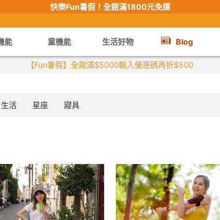
快樂Fun暑假！
全館滿1800元免運
機能
童機能
生活好物
Blog
【Fun暑假】全館滿$5000輸入優惠碼再折$500
生活
星座
寢具