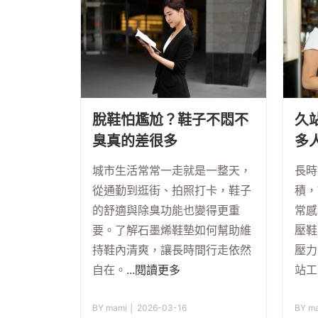
脫鞋怕尷尬？鞋子不悶不
久
臭真的差很多
多
計
城市生活常常一走就是一整天，
長時
從通勤到逛街、拍照打卡，鞋子
積，
的舒適與除臭功能也變得更重
常感
要。了解石墨烯鞋墊如何幫助維
壓鞋
持鞋內清爽，讓長時間行走依然
壓力
自在。
...閱讀更多
站工
BY mami │ 2026-03-16
BY m