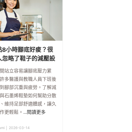
站8小時腳底好痠？很
人忽略了鞋子的減壓設
間站立容易讓腳底壓力累
許多醫護與教職人員下班後
到腳部沉重與疲勞。了解減
與石墨烯鞋墊如何幫助分散
、維持足部舒適體感，讓久
作更輕鬆。
...閱讀更多
ami │ 2026-03-14