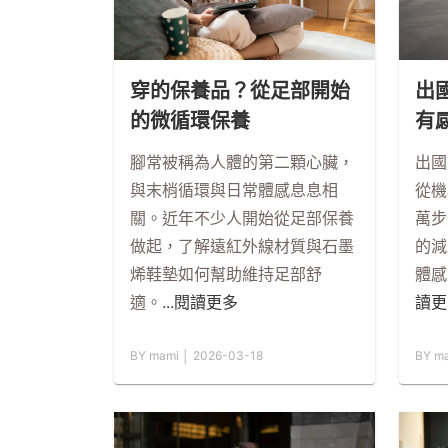
穿的保養品？從足部開始
出
的微循環保養
有
腳常被稱為人體的第二顆心臟，
出國
與末梢循環與日常體感息息相
從機
關。近年不少人開始從足部保養
萬步
做起，了解遠紅外線材質與石墨
的減
烯鞋墊如何幫助維持足部舒
體感
適。
...閱讀更多
讀更
BY mami │ 2026-03-18
BY m