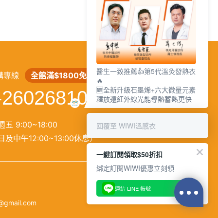
繁
│
简
醫生一致推薦👍第5代溫灸發熱衣
購專線
全館滿$1800免運
🔥
🆕全新升級石墨烯+六大微量元素
-26026810
釋放遠紅外線光能導熱蓄熱更快
五 9:00~18:00
回覆至 WIWI溫感衣
及中午12:00~13:00休息）
一鍵訂閱領取$50折扣
綁定訂閱WIWI優惠立刻領
連結 LINE 帳號
@gmail.com