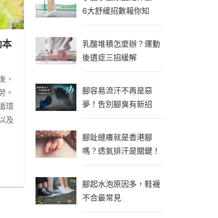
6大舒緩招數報你知
動本
乳酸堆積怎麼辦？運動
後遺症三招緩解
後，
腳容易流汗不再是惡
勞。
夢！吿別腳臭有新招
循環
以及
腳趾縫癢就是香港腳
嗎？透氣排汗是關鍵！
腳起水泡原因多，鞋襪
不合最常見