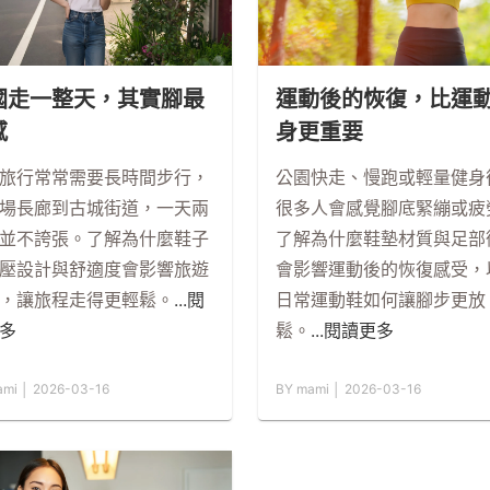
國走一整天，其實腳最
運動後的恢復，比運
感
身更重要
旅行常常需要長時間步行，
公園快走、慢跑或輕量健身
場長廊到古城街道，一天兩
很多人會感覺腳底緊繃或疲
並不誇張。了解為什麼鞋子
了解為什麼鞋墊材質與足部
壓設計與舒適度會影響旅遊
會影響運動後的恢復感受，
，讓旅程走得更輕鬆。
...閱
日常運動鞋如何讓腳步更放
多
鬆。
...閱讀更多
ami │ 2026-03-16
BY mami │ 2026-03-16