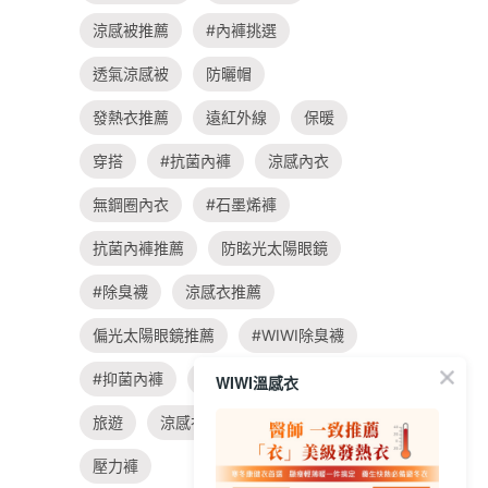
涼感被推薦
#內褲挑選
透氣涼感被
防曬帽
發熱衣推薦
遠紅外線
保暖
穿搭
#抗菌內褲
涼感內衣
無鋼圈內衣
#石墨烯褲
抗菌內褲推薦
防眩光太陽眼鏡
#除臭襪
涼感衣推薦
偏光太陽眼鏡推薦
#WIWI除臭襪
#抑菌內褲
親子
飲食
WIWI溫感衣
旅遊
涼感衣
#大學t穿搭
壓力褲