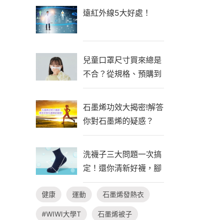
遠紅外線5大好處！
兒童口罩尺寸買來總是
不合？從規格、預購到
自製一次看懂！
石墨烯功效大揭密!解答
你對石墨烯的疑惑？
洗襪子三大問題一次搞
定！還你清新好襪，腳
臭不隨行
健康
運動
石墨烯發熱衣
#WIWI大學T
石墨烯被子