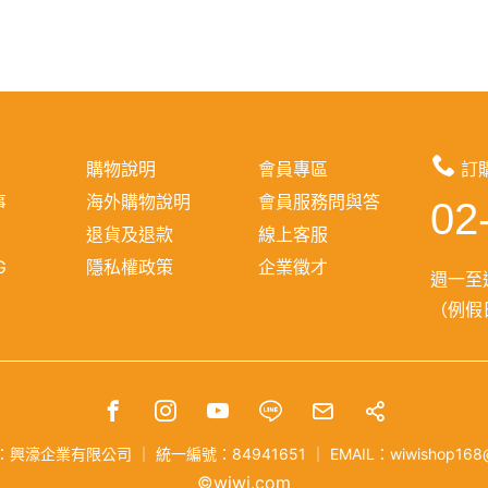
購物說明
會員專區
訂
事
海外購物說明
會員服務問與答
02
報
退貨及退款
線上客服
G
隱私權政策
企業徵才
週一至週
（例假日
：興濠企業有限公司
｜
統一編號：84941651
｜
EMAIL：wiwishop168
©wiwi.com