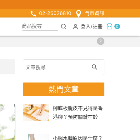
02-26026810
門市資訊
登入
/
註冊
0
熱門文章
腳底板脫皮不見得是香
港腳？預防關鍵在於
「生活習慣」
小腿水腫原因是什麼？