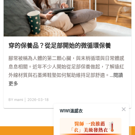
穿的保養品？從足部開始的微循環保養
腳常被稱為人體的第二顆心臟，與末梢循環與日常體感
息息相關。近年不少人開始從足部保養做起，了解遠紅
外線材質與石墨烯鞋墊如何幫助維持足部舒適。
...閱讀
更多
BY mami │ 2026-03-18
WIWI溫感衣
繁
│
简