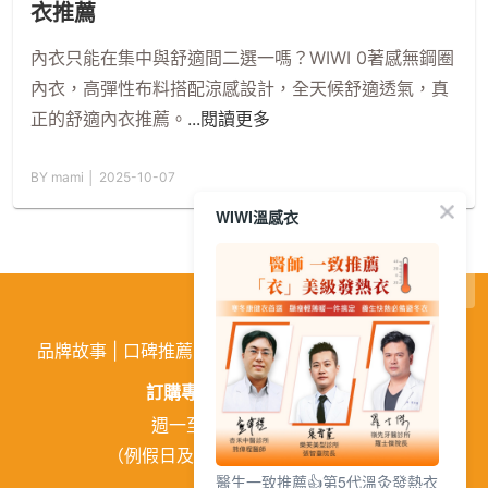
衣推薦
內衣只能在集中與舒適間二選一嗎？WIWI 0著感無鋼圈
內衣，高彈性布料搭配涼感設計，全天候舒適透氣，真
正的舒適內衣推薦。
...閱讀更多
BY mami │ 2025-10-07
WIWI溫感衣
繁
│
简
品牌故事
|
口碑推薦
|
購物需知
|
活動訊息
|
企業徵才
訂購專線:
02-26026810
週一至週五 9:00~18:00
（例假日及中午12:00~13:00休息）
醫生一致推薦👍第5代溫灸發熱衣