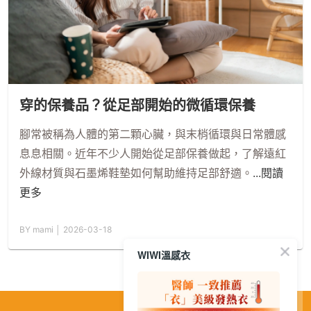
穿的保養品？從足部開始的微循環保養
腳常被稱為人體的第二顆心臟，與末梢循環與日常體感
息息相關。近年不少人開始從足部保養做起，了解遠紅
外線材質與石墨烯鞋墊如何幫助維持足部舒適。
...閱讀
更多
BY mami │ 2026-03-18
WIWI溫感衣
繁
│
简